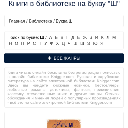
Книги в библиотеке на букву "Ш"
Главная
/
Библиотека
/ Буква Ш
Поиск по букве:
Ш
/
А
Б
В
Г
Д
Е
Ж
З
И
К
Л
М
Н
О
П
Р
С
Т
У
Ф
Х
Ц
Ч
Ш
Щ
Э
Ю
Я
ВСЕ ЖАНРЫ
Книги читать онлайн бесплатно без регистрации полностью
в онлайн библиотеке Knigger.com. Русская и зарубежная
литература на сайте электронной библиотеки Knigger.com.
Здесь вы найдёте книжные новинки, бестселлеры:
любовные романы, детективы, фэнтези, приключения,
классику, отечественные книги и другие жанры. Отзывы,
обсуждения и мнения людей о популярных произведениях
- всё это на сайте электронной библиотеки Knigger.com