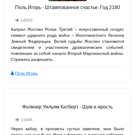
Поль Игорь - Штампованное счастье. Год 2180
14093
Капрал Жослен Ролье Третий – искусственный солдат,
символ ударного рода войск – Инопланетного Легиона
Земной Федерации. Волей судьбы Жослен становится
свидетелем и участником драматических событий,
повлекших за собой начало Второй Марсианской войны.
Стремясь разрешить...
Поль Игорь
Фолкнер Уильям Катберт - Шум и ярость
11646
Через забор, в просветы густых завитков, мне было
видно, как они бьют. Идут к флажку, и я пошел забором.