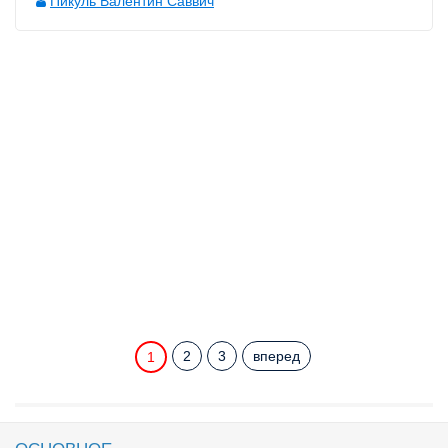
Пикуль Валентин Саввич
2
3
вперед
1