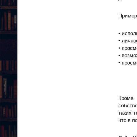
Примеры
• испол
• лично
• просм
• возмо
• просм
Кроме 
собств
таких т
что в п