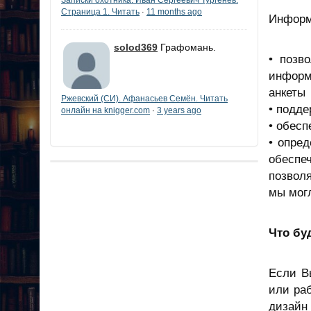
Страница 1. Читать
11 months ago
·
Информ
solod369
Графомань.
• позв
информ
анкеты
Ржевский (СИ). Афанасьев Семён. Читать
• подде
онлайн на knigger.com
3 years ago
·
• обес
• опре
обеспе
позвол
мы мог
Что бу
Если В
или раб
дизайн 