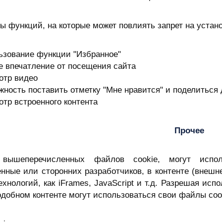
 функций, на которые может повлиять запрет на устано
ьзование функции "Избранное"
е впечатление от посещения сайта
отр видео
жность поставить отметку "Мне нравится" и поделиться
отр встроенного контента
Прочее
вышеперечисленных файлов cookie, могут испол
енные или сторонних разработчиков, в контенте
(внешн
ехнологий, как iFrames, JavaScript и т.д. Разрешая ис
одобном контенте могут использоваться свои файлы coo