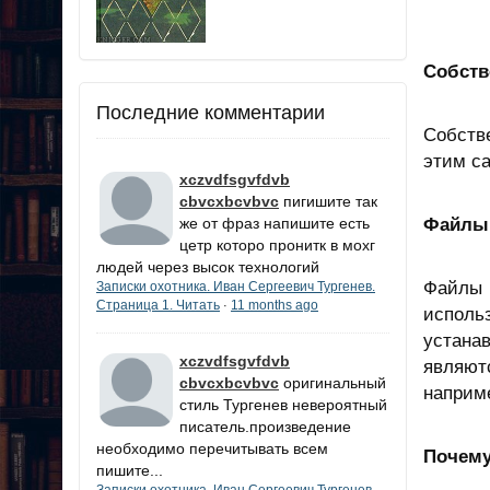
Собств
Последние комментарии
Собств
этим с
xczvdfsgvfdvb
cbvcxbcvbvc
пигишите так
же от фраз напишите есть
Файлы 
цетр которо пронитк в мохг
людей через высок технологий
Файлы 
Записки охотника. Иван Сергеевич Тургенев.
Страница 1. Читать
11 months ago
·
исполь
устанав
xczvdfsgvfdvb
являютс
cbvcxbcvbvc
оригинальный
наприме
стиль Тургенев невероятный
писатель.произведение
необходимо перечитывать всем
Почему
пишите...
Записки охотника. Иван Сергеевич Тургенев.