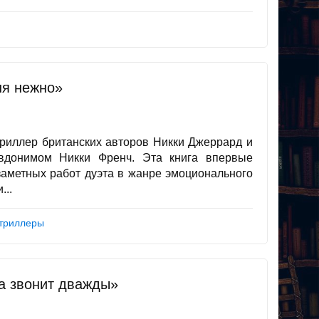
ня нежно»
риллер британских авторов Никки Джеррард и
вдонимом Никки Френч. Эта книга впервые
 заметных работ дуэта в жанре эмоционального
...
 триллеры
а звонит дважды»