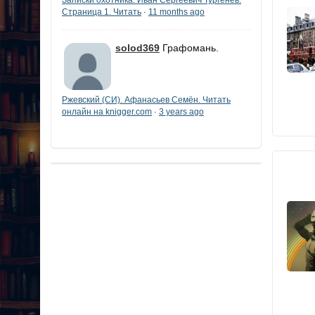
Страница 1. Читать
11 months ago
·
solod369
Графомань.
Ржевский (СИ). Афанасьев Семён. Читать
онлайн на knigger.com
3 years ago
·