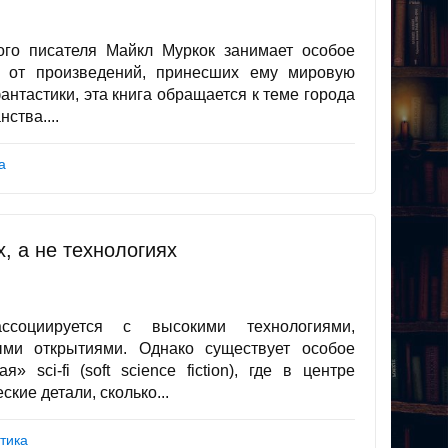
ого писателя Майкл Муркок занимает особое
е от произведений, принесших ему мировую
антастики, эта книга обращается к теме города
ства....
а
х, а не технологиях
ссоциируется с высокими технологиями,
ыми открытиями. Однако существует особое
sci-fi (soft science fiction), где в центре
кие детали, сколько...
тика