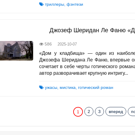
триллеры, фэнтези
Джозеф Шеридан Ле Фаню «Д
586
2025-10-07
«Дом у кладбища» — один из наиболе
Джозефа Шеридана Ле Фаню, впервые оп
сочетает в себе черты готического романа
автор разворачивает крупную интригу...
ужасы, мистика, готический роман
2
3
вперед
п
1