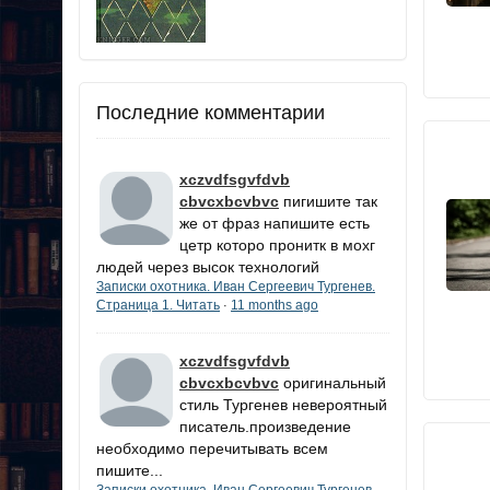
Последние комментарии
xczvdfsgvfdvb
cbvcxbcvbvc
пигишите так
же от фраз напишите есть
цетр которо пронитк в мохг
людей через высок технологий
Записки охотника. Иван Сергеевич Тургенев.
Страница 1. Читать
11 months ago
·
xczvdfsgvfdvb
cbvcxbcvbvc
оригинальный
стиль Тургенев невероятный
писатель.произведение
необходимо перечитывать всем
пишите...
Записки охотника. Иван Сергеевич Тургенев.