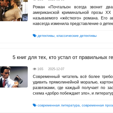
Роман «Почтальон всегда звонит дв
американской криминальной прозы XX
называемого «жёсткого» романа. Его ав
навсегда изменила представление о детект
детективы, классические детективы
5 книг для тех, кто устал от правильных 
165
2025-12-07
Современный читатель всё более требов
удивить прямолинейной моралью, карто
развязками, где каждый получает по за
схема «добро побеждает зло», и литература
современная литература, современная проз