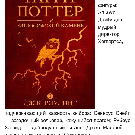
фигуры:
Альбус
Дамблдор —
мудрый
директор
Хогвартса,
подчеркивающий важность выбора; Северус Снейп
— загадочный зельевар, кажущийся врагом; Рубеус
Хагрид — добродушный гигант; Драко Малфой —
заносчивый соперник из Слизерина.