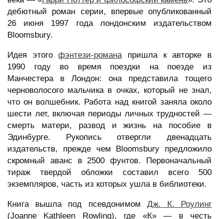
дебютный роман серии, впервые опубликованный
26 июня 1997 года лондонским издательством
Bloomsbury.
Идея этого
фэнтези-романа
пришла к авторке в
1990 году во время поездки на поезде из
Манчестера в Лондон: она представила тощего
черноволосого мальчика в очках, который не знал,
что он волшебник. Работа над книгой заняла около
шести лет, включая периоды личных трудностей —
смерть матери, развод и жизнь на пособие в
Эдинбурге. Рукопись отвергли двенадцать
издательств, прежде чем Bloomsbury предложило
скромный аванс в 2500 фунтов. Первоначальный
тираж твердой обложки составил всего 500
экземпляров, часть из которых ушла в библиотеки.
Книга вышла под псевдонимом
Дж. К. Роулинг
(Joanne Kathleen Rowling), где «К» — в честь