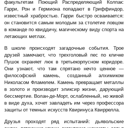
факультетам Поющий Распределяющий Колпак:
Гарри, Рон и Гермиона попадают в Гриффиндор,
известный храбростью. Гарри быстро осваивается:
он становится самым молодым за столетие ловцом
в команде по квиддичу, магическому виду спорта на
летающих метлах.
В школе происходят загадочные события. Трое
друзей замечают, что трехголовый пес по кличке
Пушок охраняет люк в третьекорпусном коридоре.
Они узнают, что там спрятано нечто ценное —
философский камень, созданный алхимиком
Николасом Фламелем. Камень превращает металлы
в золото и производит эликсир жизни, дарующий
бессмертие. Волан-де-Морт, ослабленный, но живой
в виде духа, хочет завладеть им через профессора
защиты от темных искусств Квиринуса Квиррелла.
Друзья проходят ряд испытаний: дьявольские