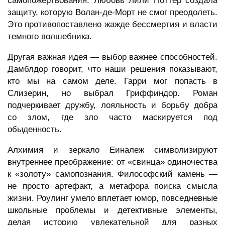
самопожертвования. Любовь Лили Поттер создала
защиту, которую Волан-де-Морт не смог преодолеть.
Это противопоставлено жажде бессмертия и власти
темного волшебника.
Другая важная идея — выбор важнее способностей.
Дамблдор говорит, что наши решения показывают,
кто мы на самом деле. Гарри мог попасть в
Слизерин, но выбрал Гриффиндор. Роман
подчеркивает дружбу, лояльность и борьбу добра
со злом, где зло часто маскируется под
обыденность.
Алхимия и зеркало Еиналеж символизируют
внутреннее преображение: от «свинца» одиночества
к «золоту» самопознания. Философский камень —
не просто артефакт, а метафора поиска смысла
жизни. Роулинг умело вплетает юмор, повседневные
школьные проблемы и детективные элементы,
делая историю увлекательной для разных