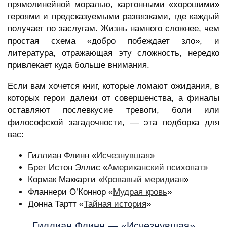
прямолинейной моралью, картонными «хорошими»
героями и предсказуемыми развязками, где каждый
получает по заслугам. Жизнь намного сложнее, чем
простая схема «добро побеждает зло», и
литература, отражающая эту сложность, нередко
привлекает куда больше внимания.
Если вам хочется книг, которые ломают ожидания, в
которых герои далеки от совершенства, а финалы
оставляют послевкусие тревоги, боли или
философской загадочности, — эта подборка для
вас:
Гиллиан Флинн «
Исчезнувшая
»
Брет Истон Эллис «
Американский психопат
»
Кормак Маккарти «
Кровавый меридиан
»
Фланнери О’Коннор «
Мудрая кровь
»
Донна Тартт «
Тайная история
»
Гиллиан Флинн — «Исчезнувшая»