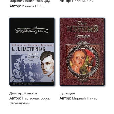
марксистский геноцид
Автор:
Паланик Чак
украинской нации
Автор:
Иванов П. С.
Доктор Живаго
Гулящая
Автор:
Автор:
Пастернак Борис
Мирный Панас
Леонидович