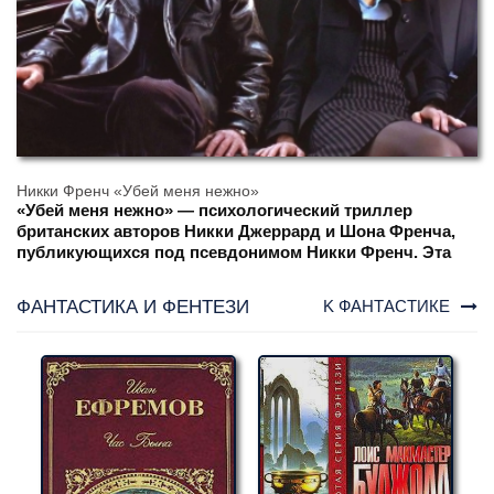
Никки Френч «Убей меня нежно»
«Убей меня нежно» — психологический триллер
британских авторов Никки Джеррард и Шона Френча,
публикующихся под псевдонимом Никки Френч. Эта
книга впервые появилась в 1999 году и стала одной из
заметных работ дуэта в жанре эмоционального
ФАНТАСТИКА И ФЕНТЕЗИ
K ФАНТАСТИКЕ
триллера с элементами страсти, опасности и мрачных
тайн. В русском переводе произведение вышло как
«Убей меня нежно», и по нему также был снят
художественный фильм (2002) с Хизер Грэм и
Джозефом Файнсом в главных ролях.