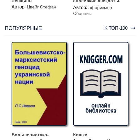
женщины
еврейские анекдоты.
Автор:
Книга на шнурке
Цвейг Стефан
Автор:
афоризмов
Сборник
ПОПУЛЯРНЫЕ
K ТОП-100
Большевистско-
Кишки