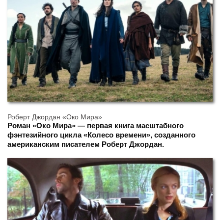
Роберт Джордан «Око Мира»
Роман «Око Мира» — первая книга масштабного
фэнтезийного цикла «Колесо времени», созданного
американским писателем Роберт Джордан.
Опубликованная в 1990 году, она положила начало
одному из самых объёмных и влиятельных эпических
проектов в современной фантастике. Книга знакомит
читателя с огромным миром, где история развивается
циклично, а судьбы людей переплетаются с древними
пророчествами, магией и борьбой космических сил.