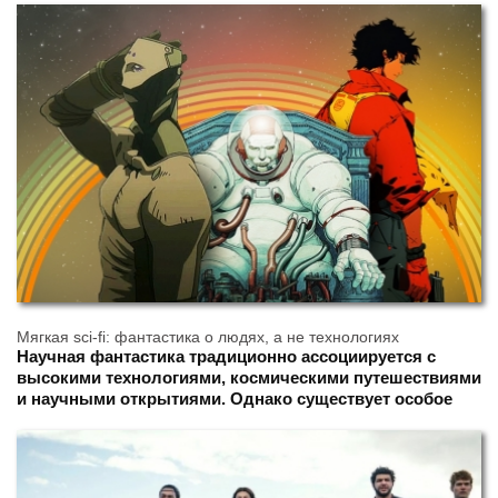
фантастики, эта книга обращается к теме города как
культурного и эмоционального пространства. Лондон
здесь выступает не просто местом действия, а
полноценным героем повествования.
Мягкая sci-fi: фантастика о людях, а не технологиях
Научная фантастика традиционно ассоциируется с
высокими технологиями, космическими путешествиями
и научными открытиями. Однако существует особое
направление — так называемая «мягкая» sci-fi (soft
science fiction), где в центре внимания оказываются не
столько технические детали, сколько человеческие
судьбы, эмоции и социальные процессы.