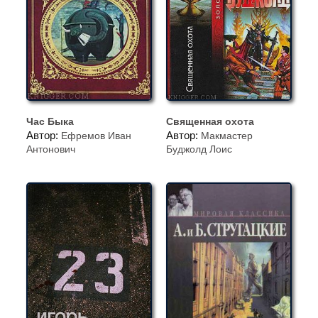
Час Быка
Священная охота
Автор:
Автор:
Ефремов Иван
Макмастер
Антонович
Буджолд Лоис