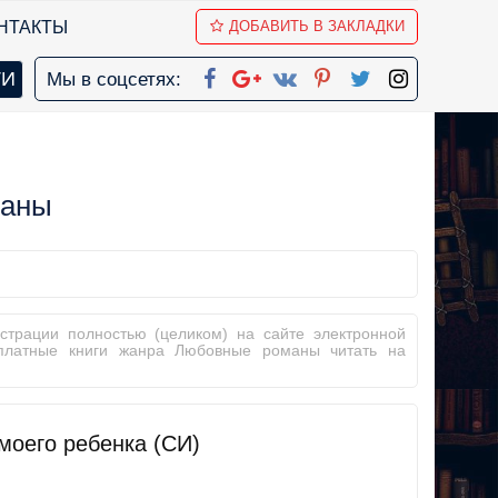
НТАКТЫ
ДОБАВИТЬ В ЗАКЛАДКИ
Мы в соцсетях:
маны
страции полностью (целиком) на сайте электронной
сплатные книги жанра Любовные романы читать на
 моего ребенка (СИ)