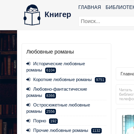
ГЛАВНАЯ
БИБЛИОТЕ
Книгер
Любовные романы
Исторические любовные
романы
6104
Главн
Короткие любовные романы
9751
Любовно-фантастические
Читать
библио
романы
8366
телефо
Остросюжетные любовные
романы
2556
Порно
192
Прочие любовные романы
1132