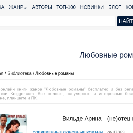
КА
ЖАНРЫ
АВТОРЫ
ТОП-100
НОВИНКИ
БЛОГ
КО
Любовные ро
ая
/
Библиотека
/
Любовные романы
 онлайн книги жанра "Любовные романы" бесплатно и без реги
теки Knigger.com. Все полные, популярные и интересные бе
не, планшете и ПК.
Вильде Арина - (не)отец
47869
СОВРЕМЕННЫЕ ЛЮБОВНЫЕ РОМАНЫ