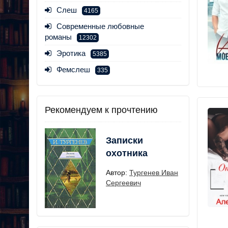
Слеш
4165
Современные любовные
романы
12302
Эротика
5385
Фемслеш
335
Рекомендуем к прочтению
Записки
охотника
Автор:
Тургенев Иван
Сергеевич