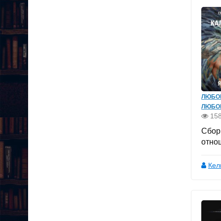
ЛЮБО
ЛЮБО
15
Сбор
отно
Кел