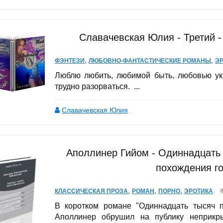
Славачевская Юлия - Третий -
,
,
ФЭНТЕЗИ
ЛЮБОВНО-ФАНТАСТИЧЕСКИЕ РОМАНЫ
Э
Люблю любить, любимой быть, любовью укр
трудно разорваться. ...
Славачевская Юлия
Аполлинер Гийом - Одиннадцать
похождения г
,
,
,
КЛАССИЧЕСКАЯ ПРОЗА
РОМАН
ПОРНО
ЭРОТИКА
В коротком романе "Одиннадцать тысяч 
Аполлинер обрушил на публику неприкр