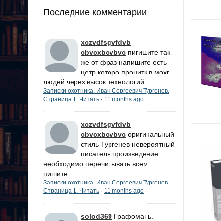
Последние комментарии
xczvdfsgvfdvb
cbvcxbcvbvc
пигишите так
же от фраз напишите есть
цетр которо пронитк в мохг
людей через высок технологий
Записки охотника. Иван Сергеевич Тургенев.
Страница 1. Читать
11 months ago
·
xczvdfsgvfdvb
cbvcxbcvbvc
оригинальный
стиль Тургенев невероятный
писатель.произведение
необходимо перечитывать всем
пишите...
Записки охотника. Иван Сергеевич Тургенев.
Страница 1. Читать
11 months ago
·
solod369
Графомань.