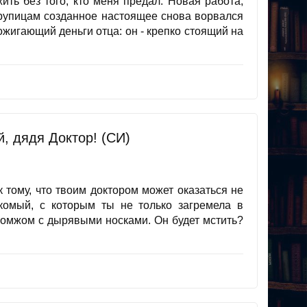
ить без того, кто меня предал. Новая работа,
крупицам созданное настоящее снова ворвался
ожигающий деньги отца: он - крепко стоящий на
, дядя Доктор! (СИ)
 тому, что твоим доктором может оказаться не
комый, с которым ты не только загремела в
бомжом с дырявыми носками. Он будет мстить?