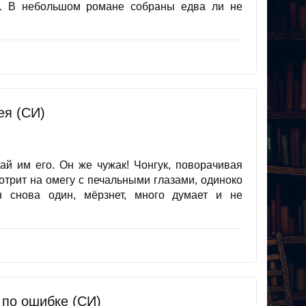
. В небольшом романе собраны едва ли не
пея (СИ)
ай им его. Он же чужак! Чонгук, поворачивая
мотрит на омегу с печальными глазами, одиноко
н снова один, мёрзнет, много думает и не
 по ошибке (СИ)