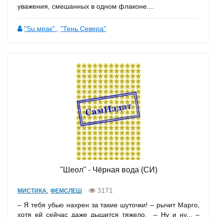
уважения, смешанных в одном флаконе....
"Su.мрак"
,
"Тень Севера"
"Шеол" - Чёрная вода (СИ)
,
3171
МИСТИКА
ФЕМСЛЕШ
– Я тебя убью нахрен за такие шуточки! – рычит Марго,
хотя ей сейчас даже дышится тяжело. – Ну и ну... –