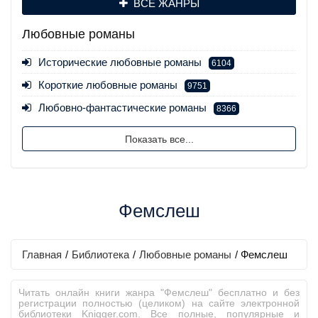
ВСЕ ЖАНРЫ
Любовные романы
Исторические любовные романы
6104
Короткие любовные романы
9751
Любовно-фантастические романы
8366
Показать все...
Фемслеш
Главная
/
Библиотека
/
Любовные романы
/
Фемслеш
Читать онлайн книги жанра "Фемслеш" бесплатно и без
регистрации полностью (целиком) на сайте электронной
библиотеки Knigger.com. Все полные, популярные и