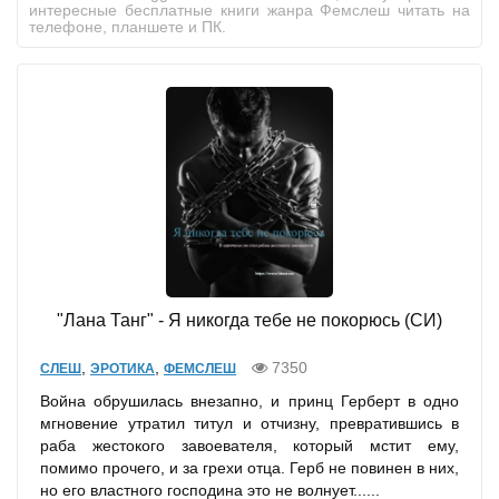
интересные бесплатные книги жанра Фемслеш читать на
телефоне, планшете и ПК.
"Лана Танг" - Я никогда тебе не покорюсь (СИ)
,
,
7350
СЛЕШ
ЭРОТИКА
ФЕМСЛЕШ
Война обрушилась внезапно, и принц Герберт в одно
мгновение утратил титул и отчизну, превратившись в
раба жестокого завоевателя, который мстит ему,
помимо прочего, и за грехи отца. Герб не повинен в них,
но его властного господина это не волнует......