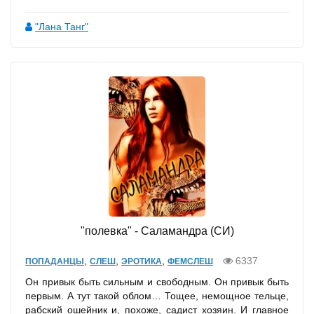
"Лана Танг"
"полевка" - Саламандра (СИ)
,
,
,
6337
ПОПАДАНЦЫ
СЛЕШ
ЭРОТИКА
ФЕМСЛЕШ
Он привык быть сильным и свободным. Он привык быть
первым. А тут такой облом… Тощее, немощное тельце,
рабский ошейник и, похоже, садист хозяин. И главное