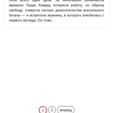
себя всего один день! За небольшой промежуток
времени Терри Ховард потеряла работу, но обрела
свободу, отвергла наглые домогательства всесильного
богача — и встретила мужчину, в которого влюбилась с
первого взгляда. Он тоже...
2
вперед
1