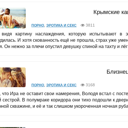
Крымские ка
,
3811
ПОРНО
ЭРОТИКА И СЕКС
 видя картину наслаждения, которую испытывают в э
удилась. И хотя скованность ещё не прошла, страх уже уме
. Он нежно за плечи опустил девушку спиной на тахту и лёг 
Близне
,
3168
ПОРНО
ЭРОТИКА И СЕКС
 что Ира не оставит свои намерения, Володя встал с посте
й сестрой. В полумраке коридора они тихо подошли к двер
ной скважине, и её и так слишком укороченная ночная руба