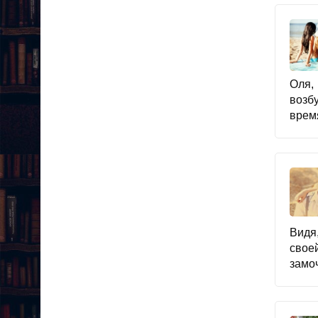
Оля,
возб
время
Видя,
свое
замоч