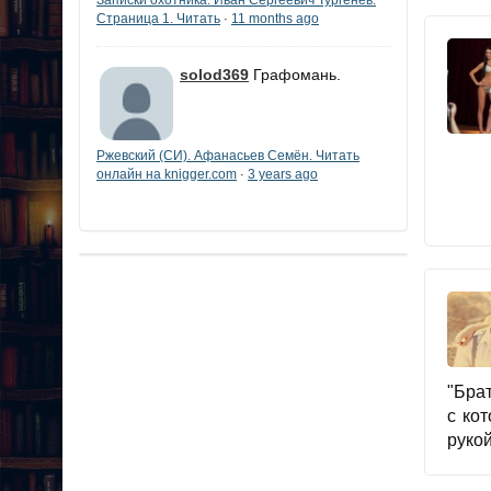
Страница 1. Читать
11 months ago
·
solod369
Графомань.
Ржевский (СИ). Афанасьев Семён. Читать
онлайн на knigger.com
3 years ago
·
"Брат
с ко
руко