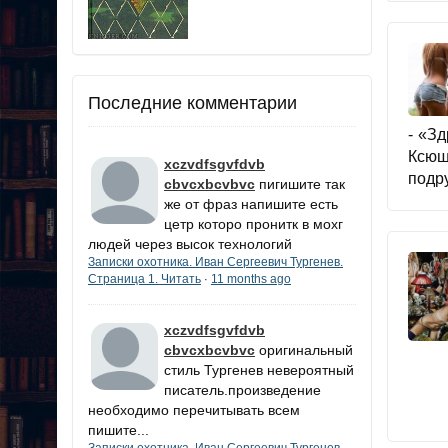
Последние комментарии
- «З
Ксюш
xczvdfsgvfdvb
подр
cbvcxbcvbvc
пигишите так
же от фраз напишите есть
цетр которо пронитк в мохг
людей через высок технологий
Записки охотника. Иван Сергеевич Тургенев.
Страница 1. Читать
11 months ago
·
xczvdfsgvfdvb
cbvcxbcvbvc
оригинальный
стиль Тургенев невероятный
писатель.произведение
необходимо перечитывать всем
пишите...
Записки охотника. Иван Сергеевич Тургенев.