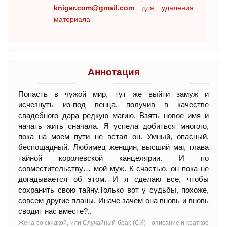
kniger.com@gmail.com
для удаления
материала
Аннотация
Попасть в чужой мир, тут же выйти замуж и
исчезнуть из-под венца, получив в качестве
свадебного дара редкую магию. Взять новое имя и
начать жить сначала. Я успела добиться многого,
пока на моем пути не встал он. Умный, опасный,
беспощадный. Любимец женщин, высший маг, глава
тайной королевской канцелярии. И по
совместительству… мой муж. К счастью, он пока не
догадывается об этом. И я сделаю все, чтобы
сохранить свою тайну.Только вот у судьбы, похоже,
совсем другие планы. Иначе зачем она вновь и вновь
сводит нас вместе?..
Жена со скидкой, или Случайный брак (СИ) - oписание и краткое