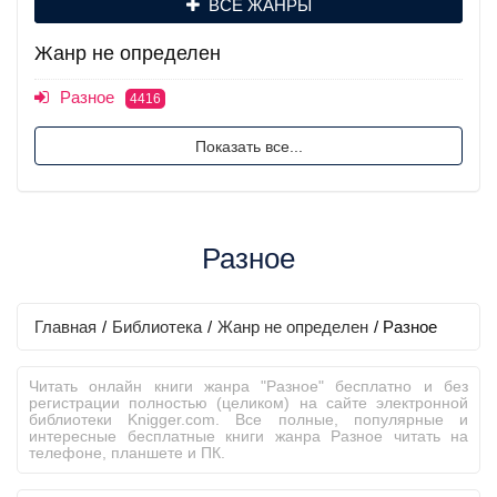
ВСЕ ЖАНРЫ
Жанр не определен
Разное
4416
Показать все...
Разное
Главная
/
Библиотека
/
Жанр не определен
/
Разное
Читать онлайн книги жанра "Разное" бесплатно и без
регистрации полностью (целиком) на сайте электронной
библиотеки Knigger.com. Все полные, популярные и
интересные бесплатные книги жанра Разное читать на
телефоне, планшете и ПК.