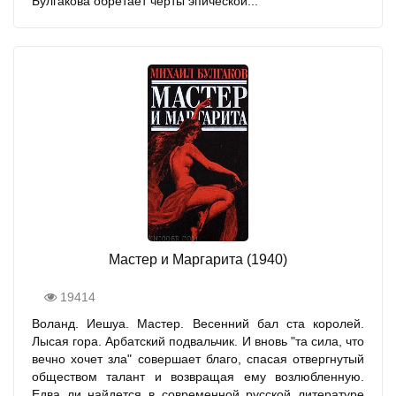
Булгакова обретает черты эпической...
Мастер и Маргарита (1940)
19414
Воланд. Иешуа. Мастер. Весенний бал ста королей.
Лысая гора. Арбатский подвальчик. И вновь "та сила, что
вечно хочет зла" совершает благо, спасая отвергнутый
обществом талант и возвращая ему возлюбленную.
Едва ли найдется в современной русской литературе