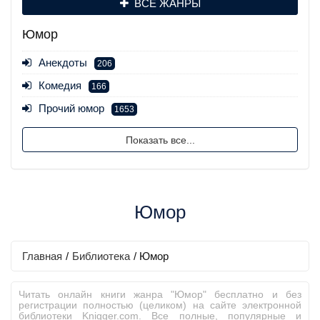
ВСЕ ЖАНРЫ
Юмор
Анекдоты
206
Комедия
166
Прочий юмор
1653
Показать все...
Юмор
Главная
/
Библиотека
/
Юмор
Читать онлайн книги жанра "Юмор" бесплатно и без
регистрации полностью (целиком) на сайте электронной
библиотеки Knigger.com. Все полные, популярные и