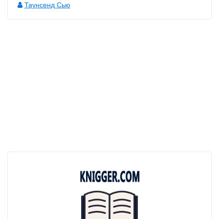
Таунсенд Сью