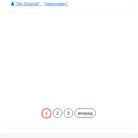
"Не-Сергей"
,
"oldmonkey"
2
3
вперед
1