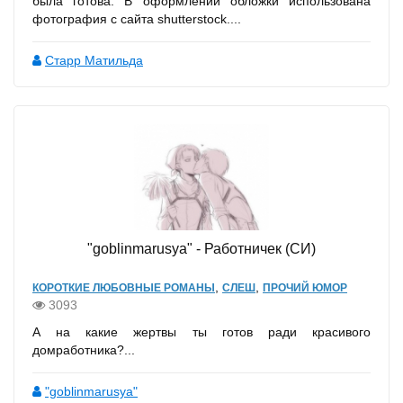
была готова. В оформлении обложки использована
фотография с сайта shutterstock....
Старр Матильда
"goblinmarusya" - Работничек (CИ)
,
,
КОРОТКИЕ ЛЮБОВНЫЕ РОМАНЫ
СЛЕШ
ПРОЧИЙ ЮМОР
3093
А на какие жертвы ты готов ради красивого
домработника?...
"goblinmarusya"