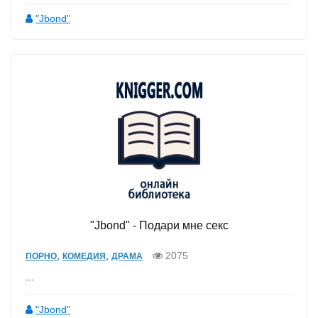
"Jbond"
"Jbond" - Подари мне секс
,
,
2075
ПОРНО
КОМЕДИЯ
ДРАМА
...
"Jbond"