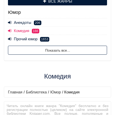
ВСЕ ЖАНРЫ
Юмор
Анекдоты
206
Комедия
166
Прочий юмор
1653
Показать все...
Комедия
Главная
/
Библиотека
/
Юмор
/
Комедия
Читать онлайн книги жанра "Комедия" бесплатно и без
регистрации полностью (целиком) на сайте электронной
библиотеки Knigger.com. Все полные, популярные и