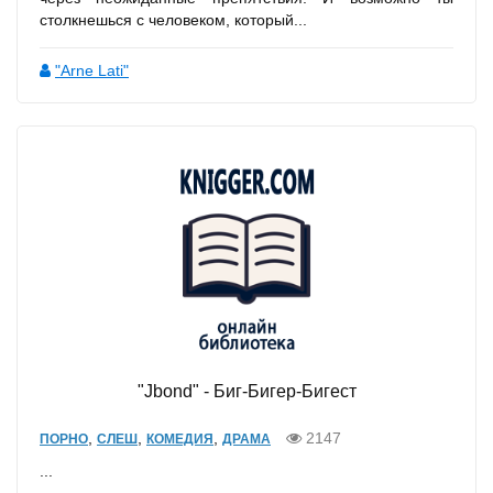
столкнешься с человеком, который...
"Arne Lati"
"Jbond" - Биг-Бигер-Бигест
,
,
,
2147
ПОРНО
СЛЕШ
КОМЕДИЯ
ДРАМА
...