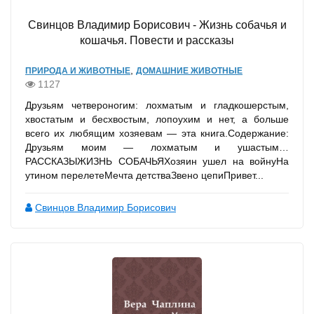
Свинцов Владимир Борисович - Жизнь собачья и
кошачья. Повести и рассказы
,
ПРИРОДА И ЖИВОТНЫЕ
ДОМАШНИЕ ЖИВОТНЫЕ
1127
Друзьям четвероногим: лохматым и гладкошерстым,
хвостатым и бесхвостым, лопоухим и нет, а больше
всего их любящим хозяевам — эта книга.Содержание:
Друзьям моим — лохматым и ушастым…
РАССКАЗЫЖИЗНЬ СОБАЧЬЯХозяин ушел на войнуНа
утином перелетеМечта детстваЗвено цепиПривет...
Свинцов Владимир Борисович