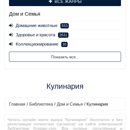
ВСЕ ЖАНРЫ
Дом и Семья
Домашние животные
553
Здоровье и красота
2631
Коллекционирование
30
Показать все...
Кулинария
Главная
/
Библиотека
/
Дом и Семья
/
Кулинария
Читать онлайн книги жанра "Кулинария" бесплатно и без
регистрации полностью (целиком) на сайте электронной
библиотеки Knigger.com. Все полные, популярные и