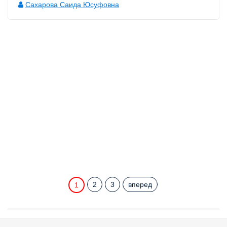
Сахарова Саида Юсуфовна
2
3
вперед
1