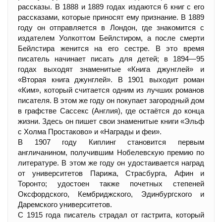
рассказы. В 1888 и 1889 годах издаются 6 книг с его
рассказами, которые приносят ему признание. В 1889
году он отправляется в Лондон, где знакомится с
издателем Уолкоттом Бейлстиром, а после смерти
Бейлстира женится на его сестре. В это время
писатель начинает писать для детей; в 1894—95
годах выходят знаменитые «Книга джунглей» и
«Вторая книга джунглей». В 1901 выходит роман
«Ким», который считается одним из лучших романов
писателя. В этом же году он покупает загородный дом
в графстве Сассекс (Англия), где остаётся до конца
жизни. Здесь он пишет свои знаменитые книги «Эльф
с Холма Простаково» и «Награды и феи».
В 1907 году Киплинг становится первым
англичанином, получившим Нобелевскую премию по
литературе. В этом же году он удостаивается наград
от университетов Парижа, Страсбурга, Афин и
Торонто; удостоен также почетных степеней
Оксфордского, Кембриджского, Эдинбургского и
Даремского университетов.
С 1915 года писатель страдал от гастрита, который