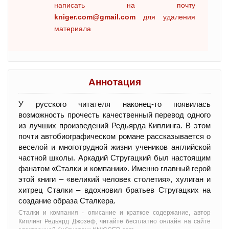
написать на почту
kniger.com@gmail.com
для удаления
материала
Аннотация
У русского читателя наконец-то появилась
возможность прочесть качественный перевод одного
из лучших произведений Редьярда Киплинга. В этом
почти автобиографическом романе рассказывается о
веселой и многотрудной жизни учеников английской
частной школы. Аркадий Стругацкий был настоящим
фанатом «Сталки и компании». Именно главный герой
этой книги – «великий человек столетия», хулиган и
хитрец Сталки – вдохновил братьев Стругацких на
создание образа Сталкера.
Сталки и компания - oписание и краткое содержание, автор
Киплинг Редьярд Джозеф, читайте бесплатно онлайн на сайте