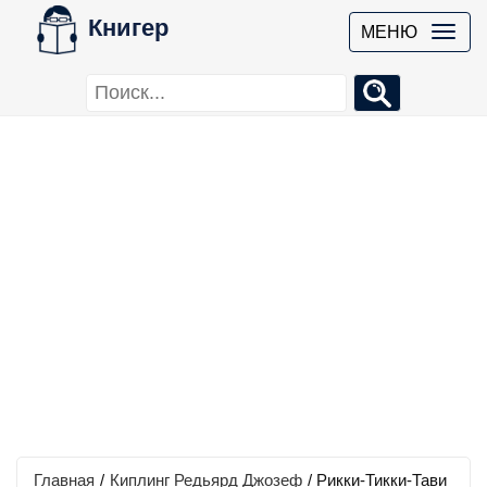
Книгер
МЕНЮ
Главная
/
Киплинг Редьярд Джозеф
/
Рикки-Тикки-Тави