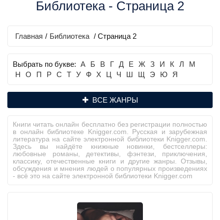
Библиотека - Страница 2
Главная
/
Библиотека
/ Страница 2
Выбрать по букве:
А
Б
В
Г
Д
Е
Ж
З
И
К
Л
М
Н
О
П
Р
С
Т
У
Ф
Х
Ц
Ч
Ш
Щ
Э
Ю
Я
ВСЕ ЖАНРЫ
Книги читать онлайн бесплатно без регистрации полностью
в онлайн библиотеке Knigger.com. Русская и зарубежная
литература на сайте электронной библиотеки Knigger.com.
Здесь вы найдёте книжные новинки, бестселлеры:
любовные романы, детективы, фэнтези, приключения,
классику, отечественные книги и другие жанры. Отзывы,
обсуждения и мнения людей о популярных произведениях
- всё это на сайте электронной библиотеки Knigger.com