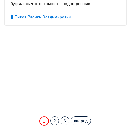
бугрилось что-то темное – недогоревшие...
Быков Василь Владимирович
2
3
вперед
1