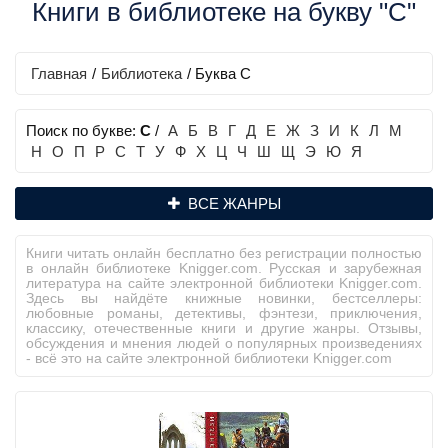
Книги в библиотеке на букву "С"
Главная
/
Библиотека
/ Буква С
Поиск по букве:
С
/
А
Б
В
Г
Д
Е
Ж
З
И
К
Л
М
Н
О
П
Р
С
Т
У
Ф
Х
Ц
Ч
Ш
Щ
Э
Ю
Я
ВСЕ ЖАНРЫ
Книги читать онлайн бесплатно без регистрации полностью
в онлайн библиотеке Knigger.com. Русская и зарубежная
литература на сайте электронной библиотеки Knigger.com.
Здесь вы найдёте книжные новинки, бестселлеры:
любовные романы, детективы, фэнтези, приключения,
классику, отечественные книги и другие жанры. Отзывы,
обсуждения и мнения людей о популярных произведениях
- всё это на сайте электронной библиотеки Knigger.com