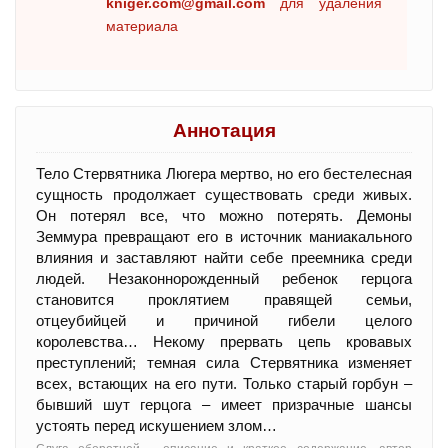
kniger.com@gmail.com
для удаления
материала
Аннотация
Тело Стервятника Люгера мертво, но его бестелесная
сущность продолжает существовать среди живых.
Он потерял все, что можно потерять. Демоны
Земмура превращают его в источник маниакального
влияния и заставляют найти себе преемника среди
людей. Незаконнорожденный ребенок герцога
становится проклятием правящей семьи,
отцеубийцей и причиной гибели целого
королевства… Некому прервать цепь кровавых
преступлений; темная сила Стервятника изменяет
всех, встающих на его пути. Только старый горбун –
бывший шут герцога – имеет призрачные шансы
устоять перед искушением злом…