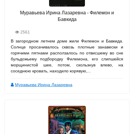
Муравьева Ирина Лазаревна - Филемон и
Бавкида
2561
В загородном летнем доме жили Филемон и Бавкида.
Солнце просачивалось сквозь плотные занавески и
горячими пятнами расползалось по отвисшему во сне
бульдожьему подбородку Филемона, его слипшейся
морщинистой шее, потом, скользнув влево, на
соседнюю кровать, находило корявую,...
Муравьева Ирина Лазаревна