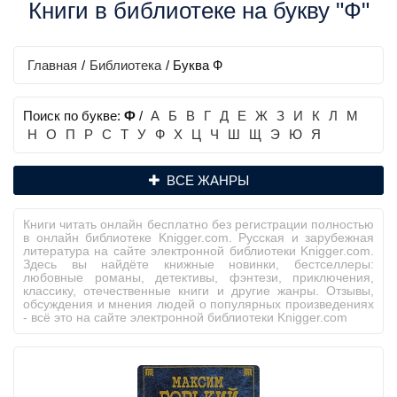
Книги в библиотеке на букву "Ф"
Главная
/
Библиотека
/ Буква Ф
Поиск по букве:
Ф
/
А
Б
В
Г
Д
Е
Ж
З
И
К
Л
М
Н
О
П
Р
С
Т
У
Ф
Х
Ц
Ч
Ш
Щ
Э
Ю
Я
ВСЕ ЖАНРЫ
Книги читать онлайн бесплатно без регистрации полностью
в онлайн библиотеке Knigger.com. Русская и зарубежная
литература на сайте электронной библиотеки Knigger.com.
Здесь вы найдёте книжные новинки, бестселлеры:
любовные романы, детективы, фэнтези, приключения,
классику, отечественные книги и другие жанры. Отзывы,
обсуждения и мнения людей о популярных произведениях
- всё это на сайте электронной библиотеки Knigger.com