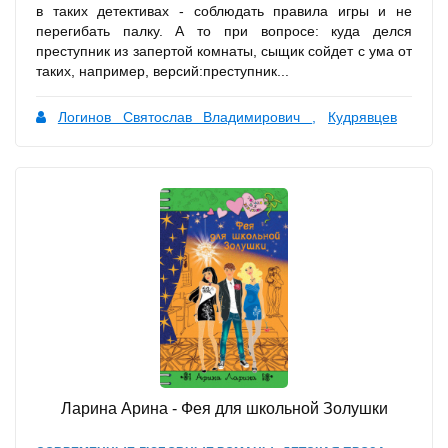
в таких детективах - соблюдать правила игры и не
перегибать палку. А то при вопросе: куда делся
преступник из запертой комнаты, сыщик сойдет с ума от
таких, например, версий:преступник...
Логинов Святослав Владимирович
,
Кудрявцев
Леонид
,
Аренев Владимир Константинович
Ларина Арина - Фея для школьной Золушки