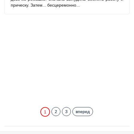
прическу. Затем... бесцеремонно...
2
3
вперед
1