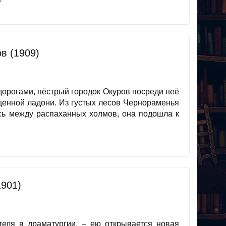
в (1909)
дорогами, пёстрый городок Окуров посреди неё
рщенной ладони. Из густых лесов Чернораменья
ясь между распаханных холмов, она подошла к
901)
еля в драматургии, – ею открывается новая