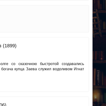
 (1899)
олге со сказочною быстротой создавалиcь
ж богача купца Заева служил водоливом Игнат
06)