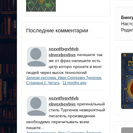
Биог
Насто
Родил
Последние комментарии
xczvdfsgvfdvb
cbvcxbcvbvc
пигишите так
же от фраз напишите есть
цетр которо пронитк в мохг
людей через высок технологий
Записки охотника. Иван Сергеевич Тургенев.
Страница 1. Читать
11 months ago
·
xczvdfsgvfdvb
cbvcxbcvbvc
оригинальный
стиль Тургенев невероятный
писатель.произведение
необходимо перечитывать всем
пишите...
Записки охотника. Иван Сергеевич Тургенев.