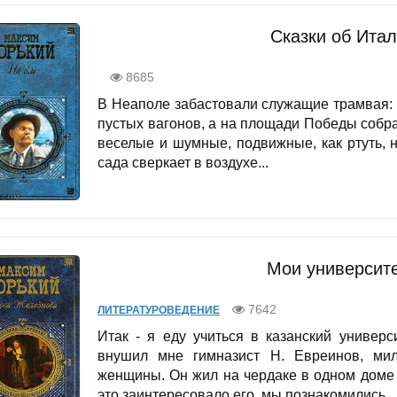
Сказки об Итал
8685
В Неаполе забастовали служащие трамвая:
пустых вагонов, а на площади Победы собра
веселые и шумные, подвижные, как ртуть, 
сада сверкает в воздухе...
Мои университе
7642
ЛИТЕРАТУРОВЕДЕНИЕ
Итак - я еду учиться в казанский универс
внушил мне гимназист Н. Евреинов, ми
женщины. Он жил на чердаке в одном доме с
это заинтересовало его, мы познакомились,..