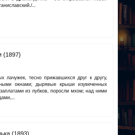
аниславский./...
 (1897)
х лачужек, тесно прижавшихся друг к другу,
нными окнами; дырявые крыши изувеченных
аплатами из лубков, поросли мхом; над ними
ами,...
ька (1893)