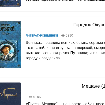
Городок Окуро
6930
ЛИТЕРАТУРОВЕДЕНИЕ
Волнистая равнина вся исхлёстана серыми 
- как затейливая игрушка на широкой, смо
вытекает ленивая речка Путаница; извива
городу и разделила...
Мещане (1
6185
«Пьеса „Мещане“ – не просто дебют писат