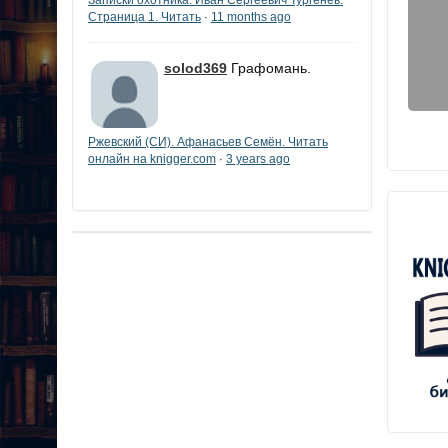
Страница 1. Читать
11 months ago
·
solod369
Графомань.
Ржевский (СИ). Афанасьев Семён. Читать
онлайн на knigger.com
3 years ago
·