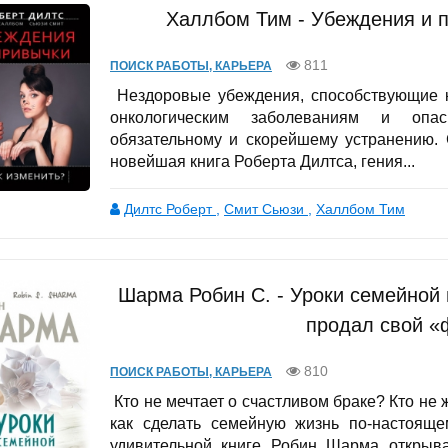
Халлбом Тим - Убеждения и п
811
ПОИСК РАБОТЫ, КАРЬЕРА
Нездоровые убеждения, способствующие к
онкологическим заболеваниям и опа
обязательному и скорейшему устранению. 
новейшая книга Роберта Дилтса, гения...
Дилтс Роберт
,
Смит Сьюзи
,
Халлбом Тим
Шарма Робин С. - Уроки семейной 
продал свой «
810
ПОИСК РАБОТЫ, КАРЬЕРА
Кто не мечтает о счастливом браке? Кто не 
как сделать семейную жизнь по-настояще
удивительной книге Робин Шарма открыва