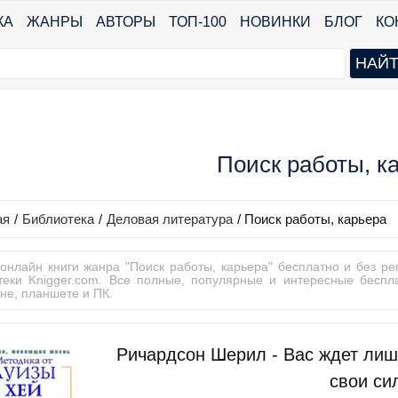
КА
ЖАНРЫ
АВТОРЫ
ТОП-100
НОВИНКИ
БЛОГ
КО
Поиск работы, к
ая
/
Библиотека
/
Деловая литература
/
Поиск работы, карьера
 онлайн книги жанра "Поиск работы, карьера" бесплатно и без ре
теки Knigger.com. Все полные, популярные и интересные беспл
не, планшете и ПК.
Ричардсон Шерил - Вас ждет лиш
свои си