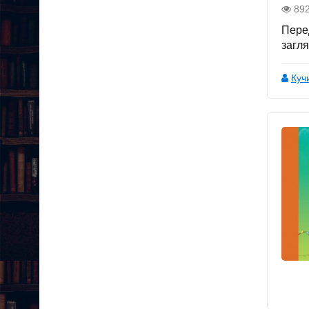
89
Пере
загля
Куч