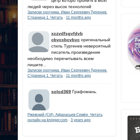
цетр которо пронитк в мохг
людей через высок технологий
Записки охотника. Иван Сергеевич Тургенев.
Страница 1. Читать
11 months ago
·
xczvdfsgvfdvb
cbvcxbcvbvc
оригинальный
стиль Тургенев невероятный
писатель.произведение
необходимо перечитывать всем
пишите...
Записки охотника. Иван Сергеевич Тургенев.
Страница 1. Читать
11 months ago
·
solod369
Графомань.
Ржевский (СИ). Афанасьев Семён. Читать
онлайн на knigger.com
3 years ago
·