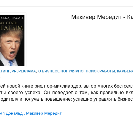
Макивер Мередит - Ка
,
,
ТИНГ, PR, РЕКЛАМА
О БИЗНЕСЕ ПОПУЛЯРНО
ПОИСК РАБОТЫ, КАРЬЕР
5
оей новой книге риелтор-миллиардер, автор многих бестсе
еты своего успеха. Он поведает о том, как правильно вк
водителя и получать повышение; успешно управлять бизнесо
мп Дональд
,
Макивер Мередит