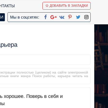
НТАКТЫ
ДОБАВИТЬ В ЗАКЛАДКИ
Мы в соцсетях:
арьера
гистрации полностью (целиком) на сайте электронной
атные книги жанра Поиск работы, карьера читать на
ь хорошее. Поверь в себя и
лы