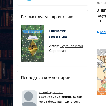
10
В шп
госу
Рекомендуем к прочтению
позв
Записки
Кол
охотника
Автор:
Тургенев Иван
Сергеевич
Последние комментарии
xczvdfsgvfdvb
cbvcxbcvbvc
пигишите так
же от фраз напишите есть