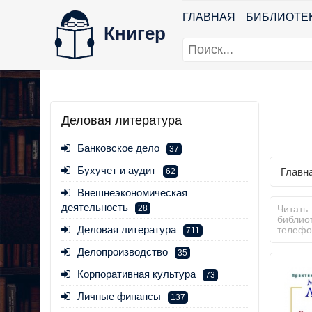
ГЛАВНАЯ
БИБЛИОТЕ
Книгер
Деловая литература
Банковское дело
37
Бухучет и аудит
Главн
62
Внешнеэкономическая
деятельность
28
Читать
библио
Деловая литература
телефо
711
Делопроизводство
35
Корпоративная культура
73
Личные финансы
137