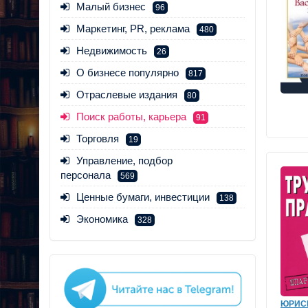
Малый бизнес
96
Маркетинг, PR, реклама
480
Недвижимость
26
О бизнесе популярно
817
Отраслевые издания
80
Поиск работы, карьера
91
Торговля
19
Управление, подбор
персонала
569
Ценные бумаги, инвестиции
138
Экономика
328
ЮРИС