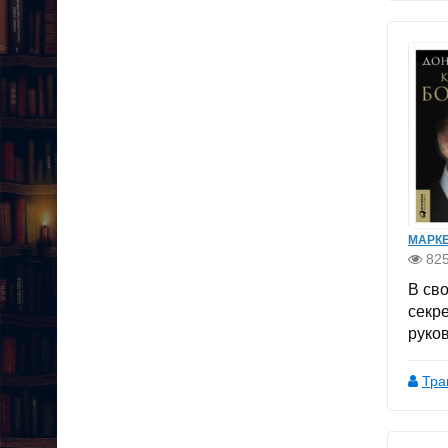
МАРКЕ
82
В св
секр
руко
Тра