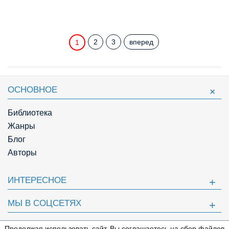
2
3
вперед
1
ОСНОВНОЕ
Библиотека
Жанры
Блог
Авторы
ИНТЕРЕСНОЕ
МЫ В СОЦСЕТЯХ
ПОЛЕЗНОЕ
Продолжая использовать сайт, Вы соглашаетесь на сбор файлов