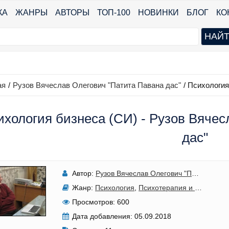
КА
ЖАНРЫ
АВТОРЫ
ТОП-100
НОВИНКИ
БЛОГ
КО
ая
/
Рузов Вячеслав Олегович "Патита Павана дас"
/
Психология
ихология бизнеса (СИ) - Рузов Вячес
дас"
Автор:
Рузов Вячеслав Олегович "Патита Павана дас"
Жанр:
Психология
,
Психотерапия и консультирование
Просмотров:
600
Дата добавления:
05.09.2018