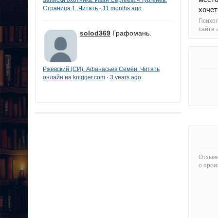
Страница 1. Читать
11 months ago
·
хочет
Психол
сайте 
solod369
Графомань.
Ржевский (СИ). Афанасьев Семён. Читать
онлайн на knigger.com
3 years ago
·
Отзывы
о прои