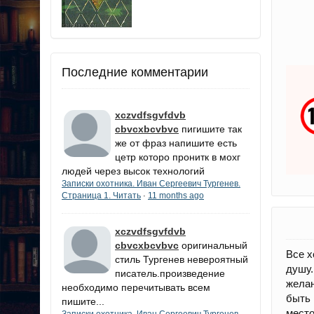
Последние комментарии
xczvdfsgvfdvb
cbvcxbcvbvc
пигишите так
же от фраз напишите есть
цетр которо пронитк в мохг
людей через высок технологий
Записки охотника. Иван Сергеевич Тургенев.
Страница 1. Читать
11 months ago
·
xczvdfsgvfdvb
cbvcxbcvbvc
оригинальный
Все х
стиль Тургенев невероятный
душу.
писатель.произведение
желан
необходимо перечитывать всем
быть 
пишите...
место
Записки охотника. Иван Сергеевич Тургенев.