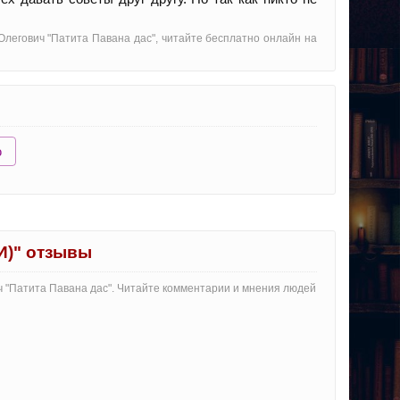
Олегович "Патита Павана дас", читайте бесплатно онлайн на
ю
И)" отзывы
ич "Патита Павана дас". Читайте комментарии и мнения людей