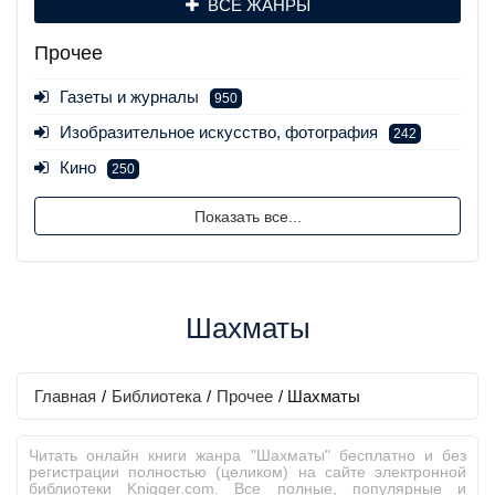
ВСЕ ЖАНРЫ
Прочее
Газеты и журналы
950
Изобразительное искусство, фотография
242
Кино
250
Показать все...
Шахматы
Главная
/
Библиотека
/
Прочее
/
Шахматы
Читать онлайн книги жанра "Шахматы" бесплатно и без
регистрации полностью (целиком) на сайте электронной
библиотеки Knigger.com. Все полные, популярные и