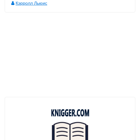
Кэрролл Льюис