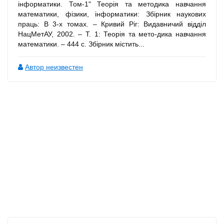
інформатики. Том-1" Теорія та методика навчання
математики, фізики, інформатики: Збірник наукових
праць: В 3-х томах. – Кривий Ріг: Видавничий відділ
НацМетАУ, 2002. – Т. 1: Теорія та мето-дика навчання
математики. – 444 с. Збірник містить...
Автор неизвестен