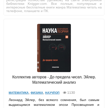
регистрации полностью (целиком) на сайте электронной
библиотеки Knigger.com. Все полные, популярные и
интересные бесплатные книги жанра Математика читать на
телефоне, планшете и ПК.
Коллектив авторов - До предела чисел. Эйлер.
Математический анализ
,
,
1130
МАТЕМАТИКА
ФИЗИКА
НАУЧПОП
Леонард Эйлер, без всякого сомнения, был самым
выдающимся математиком эпохи Просвещения и