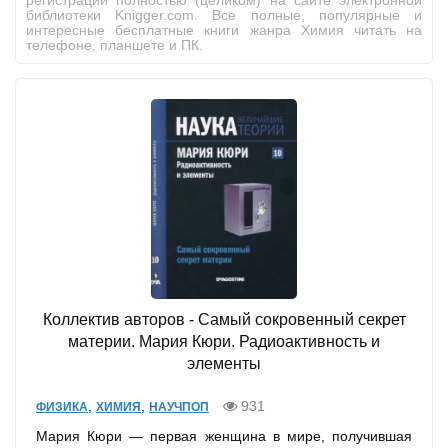
регистрации полностью (целиком) на сайте электронной
библиотеки Knigger.com. Все полные, популярные и
интересные бесплатные книги жанра Химия читать на
телефоне, планшете и ПК.
Коллектив авторов - Самый сокровенный секрет
материи. Мария Кюри. Радиоактивность и
элементы
,
,
931
ФИЗИКА
ХИМИЯ
НАУЧПОП
Мария Кюри — первая женщина в мире, получившая