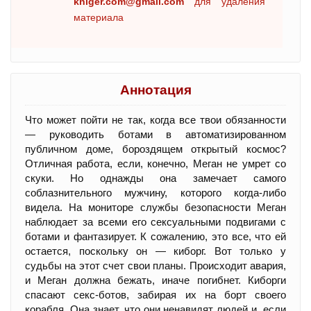
kniger.com@gmail.com
для удаления
материала
Аннотация
Что может пойти не так, когда все твои обязанности
— руководить ботами в автоматизированном
публичном доме, бороздящем открытый космос?
Отличная работа, если, конечно, Меган не умрет со
скуки. Но однажды она замечает самого
соблазнительного мужчину, которого когда-либо
видела. На мониторе службы безопасности Меган
наблюдает за всеми его сексуальными подвигами с
ботами и фантазирует. К сожалению, это все, что ей
остается, поскольку он — киборг. Вот только у
судьбы на этот счет свои планы. Происходит авария,
и Меган должна бежать, иначе погибнет. Киборги
спасают секс-ботов, забирая их на борт своего
корабля. Она знает, что они ненавидят людей и, если