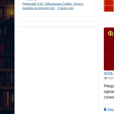
Ржевский (СИ). Афанасьев Семён. Читать
онлайн на knigger.com
3 years ago
·
ЭССЕ,
56
Ницш
одна
созн
Ниц