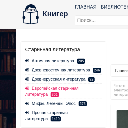
ГЛАВНАЯ
БИБЛИОТЕ
Книгер
Старинная литература
Античная литература
205
Древневосточная литература
Главн
246
Древнерусская литература
92
Читать
Европейская старинная
электр
литература
литера
301
Мифы. Легенды. Эпос
573
Прочая старинная
литература
1410