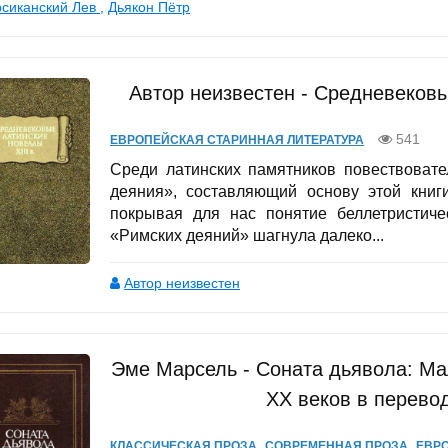
сиканский Лев
,
Дьякон Пётр
Автор неизвестен - Средневековы
541
ЕВРОПЕЙСКАЯ СТАРИННАЯ ЛИТЕРАТУРА
Среди латинских памятников повествовате
деяния», составляющий основу этой книги
покрывая для нас понятие беллетристиче
«Римских деяний» шагнула далеко...
Автор неизвестен
Эме Марсель - Соната дьявола: Ма
XX веков в перево
,
,
КЛАССИЧЕСКАЯ ПРОЗА
СОВРЕМЕННАЯ ПРОЗА
ЕВРО