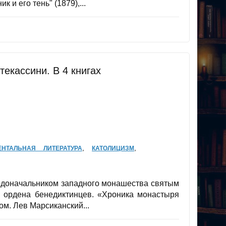
и его тень" (1879),...
текассини. В 4 книгах
,
,
НТАЛЬНАЯ ЛИТЕРАТУРА
КАТОЛИЦИЗМ
родоначальником западного монашества святым
 ордена бенедиктинцев. «Хроника монастыря
м. Лев Марсиканский...