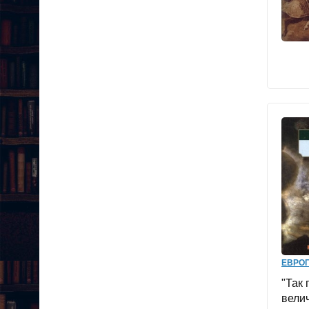
ЕВРОП
"Так 
вели