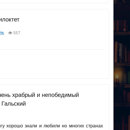
илоктет
557
РА
чень храбрый и непобедимый
 Гальский
игу хорошо знали и любили но многих странах