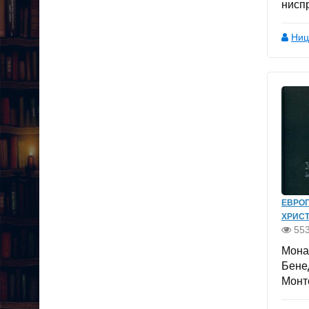
ниспр
Ниц
ЕВРО
ХРИС
55
Мона
Бене
Монт