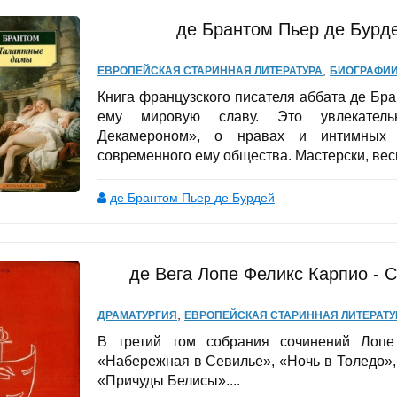
де Брантом Пьер де Бурд
,
ЕВРОПЕЙСКАЯ СТАРИННАЯ ЛИТЕРАТУРА
БИОГРАФИИ
Книга французского писателя аббата де Бр
ему мировую славу. Это увлекатель
Декамероном», о нравах и интимных с
современного ему общества. Мастерски, весь
де Брантом Пьер де Бурдей
де Вега Лопе Феликс Карпио - 
,
ДРАМАТУРГИЯ
ЕВРОПЕЙСКАЯ СТАРИННАЯ ЛИТЕРАТУ
В третий том собрания сочинений Лопе
«Набережная в Севилье», «Ночь в Толедо»,
«Причуды Белисы»....