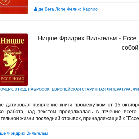
де Вега Лопе Феликс Карпио
Ницше Фридрих Вильгельм - Ecce 
собой
,
,
 ОЧЕРК, ЭТЮД, НАБРОСОК
ЕВРОПЕЙСКАЯ СТАРИННАЯ ЛИТЕРАТУРА
ФИ
0
е датировал появление книги промежутком от 15 октября
ко работа над текстом продолжалась в течение всего
ательной жизни последний отрывок, принадлежащий к "Ecce 
ше Фридрих Вильгельм