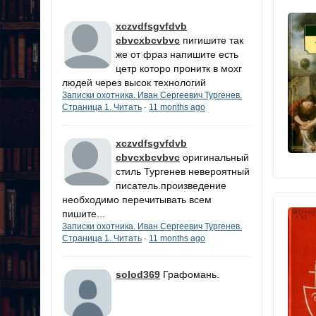
xczvdfsgvfdvb
cbvcxbcvbvc
пигишите так
же от фраз напишите есть
цетр которо пронитк в мохг
людей через высок технологий
Записки охотника. Иван Сергеевич Тургенев.
Страница 1. Читать
11 months ago
·
xczvdfsgvfdvb
cbvcxbcvbvc
оригинальный
стиль Тургенев невероятный
писатель.произведение
необходимо перечитывать всем
пишите...
Записки охотника. Иван Сергеевич Тургенев.
Страница 1. Читать
11 months ago
·
solod369
Графомань.