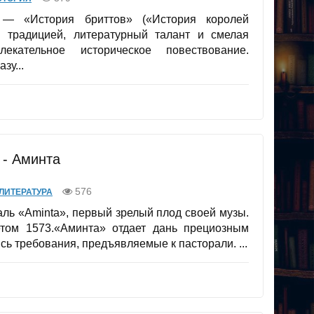
 — «История бриттов» («История королей
й традицией, литературный талант и смелая
кательное историческое повествование.
зу...
 - Аминта
576
ЛИТЕРАТУРА
ль «Aminta», первый зрелый плод своей музы.
том 1573.«Аминта» отдает дань прециозным
сь требования, предъявляемые к пасторали. ...