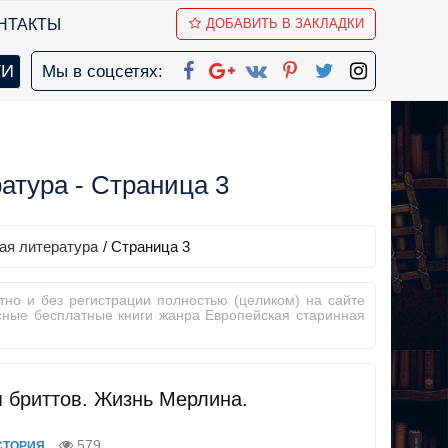
НТАКТЫ
ДОБАВИТЬ В ЗАКЛАДКИ
Мы в соцсетях:
атура - Страница 3
ая литература
/ Страница 3
тно и без регистрации полностью (целиком) на сайте
есные бесплатные книги жанра Европейская старинная
 бриттов. Жизнь Мерлина.
579
СТОРИЯ