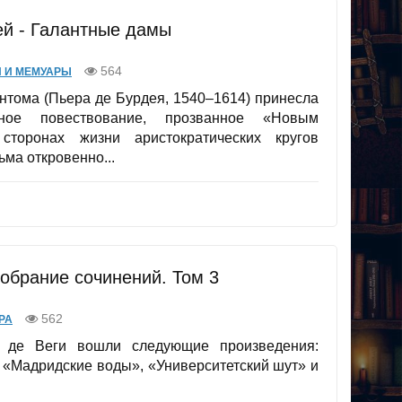
ей - Галантные дамы
564
 И МЕМУАРЫ
антома (Пьера де Бурдея, 1540–1614) принесла
ное повествование, прозванное «Новым
торонах жизни аристократических кругов
ма откровенно...
Собрание сочинений. Том 3
562
РА
 де Веги вошли следующие произведения:
 «Мадридские воды», «Университетский шут» и