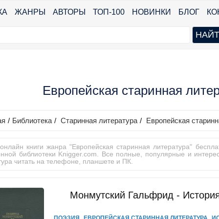
КА
ЖАНРЫ
АВТОРЫ
ТОП-100
НОВИНКИ
БЛОГ
КО
Европейская старинная литер
ая
/
Библиотека
/
Старинная литература
/
Европейская старинн
 онлайн книги жанра "Европейская старинная литература" беспла
онной библиотеки Knigger.com. Все полные, популярные и интер
тура читать на телефоне, планшете и ПК.
Монмутский Гальфрид - История
,
,
ПОЭЗИЯ
ЕВРОПЕЙСКАЯ СТАРИННАЯ ЛИТЕРАТУРА
И