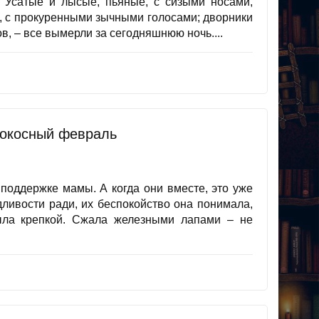
. Усатые и лысые, пьяные, с сизыми носами,
, с прокуренными зычными голосами; дворники
в, – все вымерли за сегодняшнюю ночь....
сокосный февраль
 поддержке мамы. А когда они вместе, это уже
ливости ради, их беспокойство она понимала,
ыла крепкой. Сжала железными лапами – не