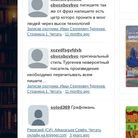
cbvcxbcvbvc
пигишите так
же от фраз напишите есть
цетр которо пронитк в мохг
людей через высок технологий
Записки охотника. Иван Сергеевич Тургенев.
Страница 1. Читать
11 months ago
·
xczvdfsgvfdvb
cbvcxbcvbvc
оригинальный
стиль Тургенев невероятный
писатель.произведение
необходимо перечитывать всем
пишите...
Записки охотника. Иван Сергеевич Тургенев.
Страница 1. Читать
11 months ago
·
solod369
Графомань.
Ржевский (СИ). Афанасьев Семён. Читать
онлайн на knigger.com
3 years ago
·