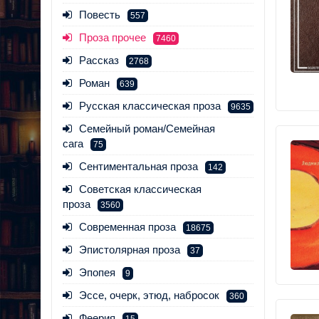
Повесть
557
Проза прочее
7460
Рассказ
2768
Роман
639
Русская классическая проза
9635
Семейный роман/Семейная
сага
75
Сентиментальная проза
142
Советская классическая
проза
3560
Современная проза
18675
Эпистолярная проза
37
Эпопея
9
Эссе, очерк, этюд, набросок
360
Феерия