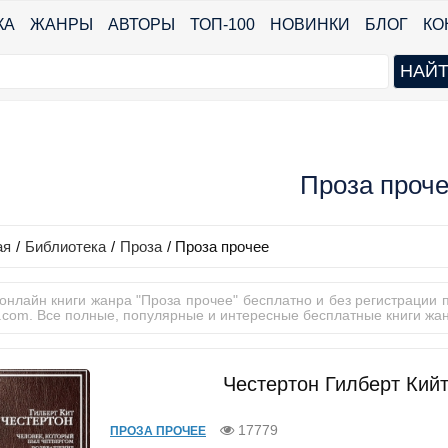
КА
ЖАНРЫ
АВТОРЫ
ТОП-100
НОВИНКИ
БЛОГ
КО
Проза проч
ая
/
Библиотека
/
Проза
/
Проза прочее
 онлайн книги жанра "Проза прочее" бесплатно и без регистрации 
r.com. Все полные, популярные и интересные бесплатные книги жан
Честертон Гилберт Кийт
17779
ПРОЗА ПРОЧЕЕ