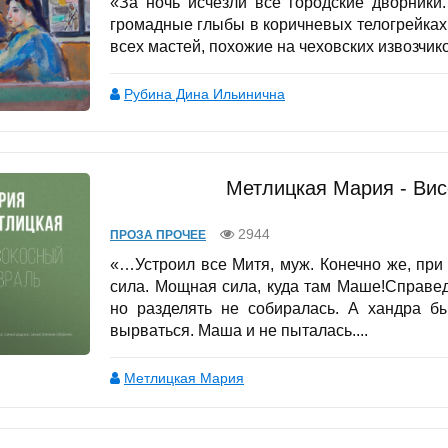
«За ночь исчезли все городские дворники
громадные глыбы в коричневых телогрейках
всех мастей, похожие на чеховских извозчико
Рубина Дина Ильинична
Метлицкая Мария - Ви
2944
ПРОЗА ПРОЧЕЕ
«…Устроил все Митя, муж. Конечно же, при
сила. Мощная сила, куда там Маше!Справед
но разделять не собиралась. А хандра б
вырваться. Маша и не пыталась....
Метлицкая Мария