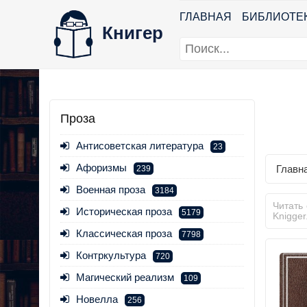
ГЛАВНАЯ
БИБЛИОТЕ
Книгер
Проза
Антисоветская литература
23
Афоризмы
Главн
239
Военная проза
3184
Читать
Историческая проза
5179
Knigge
Классическая проза
7798
Контркультура
720
Магический реализм
109
Новелла
256