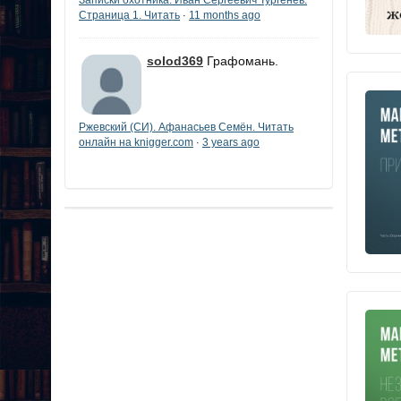
Страница 1. Читать
11 months ago
·
solod369
Графомань.
Ржевский (СИ). Афанасьев Семён. Читать
онлайн на knigger.com
3 years ago
·