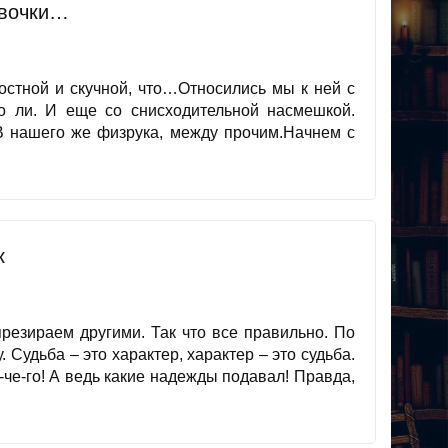
евочки…
остной и скучной, что…Относились мы к ней с
что ли. И еще со снисходительной насмешкой.
В нашего же физрука, между прочим.Начнем с
к
презираем другими. Так что все правильно. По
 Судьба – это характер, характер – это судьба.
-че-го! А ведь какие надежды подавал! Правда,