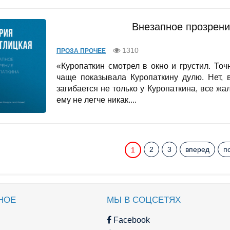
Внезапное прозрени
1310
ПРОЗА ПРОЧЕЕ
«Куропаткин смотрел в окно и грустил. То
чаще показывала Куропаткину дулю. Нет, 
загибается не только у Куропаткина, все жал
ему не легче никак....
2
3
вперед
п
1
НОЕ
МЫ В СОЦСЕТЯХ
Facebook