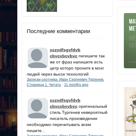
Последние комментарии
xczvdfsgvfdvb
cbvcxbcvbvc
пигишите так
же от фраз напишите есть
цетр которо пронитк в мохг
людей через высок технологий
Записки охотника. Иван Сергеевич Тургенев.
Страница 1. Читать
11 months ago
·
xczvdfsgvfdvb
cbvcxbcvbvc
оригинальный
стиль Тургенев невероятный
писатель.произведение
необходимо перечитывать всем
пишите...
Записки охотника. Иван Сергеевич Тургенев.