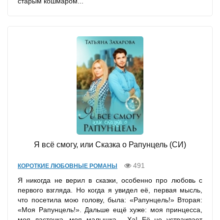
старым кошмаром...
Я всё смогу, или Сказка о Рапунцель (СИ)
491
КОРОТКИЕ ЛЮБОВНЫЕ РОМАНЫ
Я никогда не верил в сказки, особенно про любовь с
первого взгляда. Но когда я увидел её, первая мысль,
что посетила мою голову, была: «Рапунцель!» Вторая:
«Моя Рапунцель!». Дальше ещё хуже: моя принцесса,
моя ласточка, моя малышка… Ха! Её не устраивает