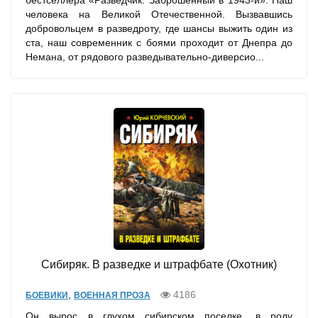
бестселлера «Разведчик. Заброшенный в 1943-й». Наш
человека на Великой Отечественной. Вызвавшись
добровольцем в разведроту, где шансы выжить один из
ста, наш современник с боями проходит от Днепра до
Немана, от рядового разведывательно-диверсио...
Сибиряк. В разведке и штрафбате (Охотник)
,
4186
БОЕВИКИ
ВОЕННАЯ ПРОЗА
Он вырос в глухом сибирском поселке, в роду