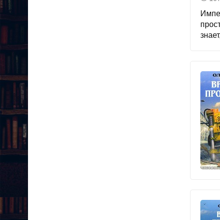
Импе
прос
знает