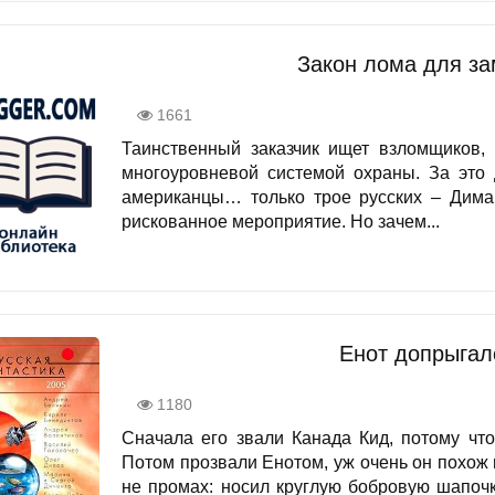
Закон лома для за
1661
Таинственный заказчик ищет взломщиков, 
многоуровневой системой охраны. За это 
американцы… только трое русских – Дима
рискованное мероприятие. Но зачем...
Енот допрыгал
1180
Сначала его звали Канада Кид, потому чт
Потом прозвали Енотом, уж очень он похож 
не промах: носил круглую бобровую шапочк