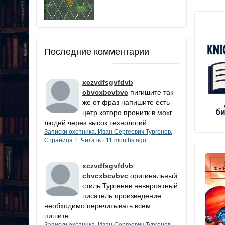
Последние комментарии
xczvdfsgvfdvb
cbvcxbcvbvc
пигишите так
же от фраз напишите есть
цетр которо пронитк в мохг
людей через высок технологий
Записки охотника. Иван Сергеевич Тургенев.
Страница 1. Читать
11 months ago
·
xczvdfsgvfdvb
cbvcxbcvbvc
оригинальный
стиль Тургенев невероятный
писатель.произведение
необходимо перечитывать всем
пишите...
Записки охотника. Иван Сергеевич Тургенев.