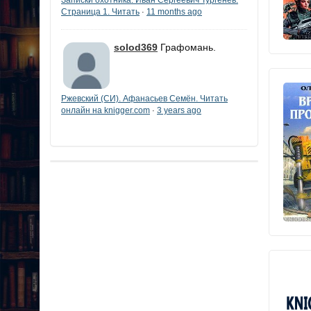
Страница 1. Читать
11 months ago
·
solod369
Графомань.
Ржевский (СИ). Афанасьев Семён. Читать
онлайн на knigger.com
3 years ago
·