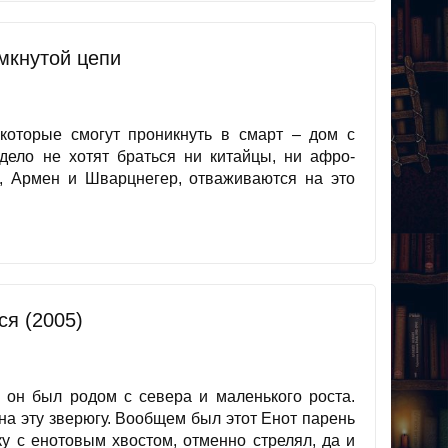
мкнутой цепи
которые смогут проникнуть в смарт – дом с
дело не хотят браться ни китайцы, ни афро-
, Армен и Шварцнегер, отваживаются на это
ся (2005)
о он был родом с севера и маленького роста.
на эту зверюгу. Вообщем был этот Енот парень
у с енотовым хвостом, отменно стрелял, да и