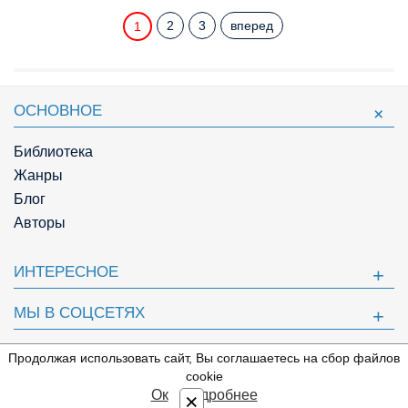
2
3
вперед
1
ОСНОВНОЕ
Библиотека
Жанры
Блог
Авторы
ИНТЕРЕСНОЕ
МЫ В СОЦСЕТЯХ
ПОЛЕЗНОЕ
Продолжая использовать сайт, Вы соглашаетесь на сбор файлов
⇩
cookie
© Knigger.com 2018
Ок
Подробнее
×