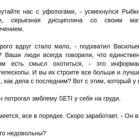
путайте нас с уфологами, - усмехнулся Рыбки
ме, серьезная дисциплина со своим мат
ечением.
орого вдруг стало мало, - подхватил Василь
? Ваши люди всегда говорили, что единствен
ым есть смысл охотиться, - это информа
елескопы. И вы их строите все больше и лучше
, как дела с последним? Вот с этим, который у 
 потрогал эмблему SETI у себя на груди.
меется, все в порядке. Скоро заработает. - Он 
-то недовольны?