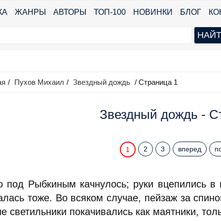
КА
ЖАНРЫ
АВТОРЫ
ТОП-100
НОВИНКИ
БЛОГ
КО
ая
/
Пухов Михаил
/
Звездный дождь
/ Страница 1
Звездный дождь - С
2
3
вперед
п
1
о под Рыбкиным качнулось; руки вцепились в 
алась тоже. Во всяком случае, пейзаж за спино
е светильники покачивались как маятники, тол