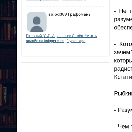
- Не 
solod369
Графомань.
разу
обесп
Ржевский (СИ). Афанасьев Семён. Читать
онлайн на knigger.com
3 years ago
·
- Кот
зачем
котор
радиот
Кстати
Рыбкин
- Разу
- Чем