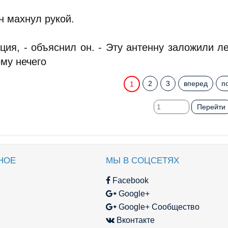
н махнул рукой.
ция, - объяснил он. - Эту антенну заложили л
му нечего
2
3
вперед
п
1
Перейти
НОЕ
МЫ В СОЦСЕТЯХ
Facebook
Google+
Google+ Сообщество
Вконтакте