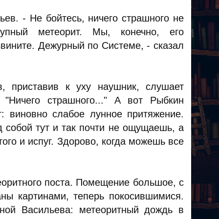
ев. - Не бойтесь, ничего страшного не
упный метеорит. Мы, конечно, его
вините. Дежурный по Системе, - сказал
, приставив к уху наушник, слушает
"Ничего страшного..." А вот Рыбкин
т: виновно слабое лунное притяжение.
 собой тут и так почти не ощущаешь, а
того и испуг. Здорово, когда можешь все
еоритного поста. Помещение большое, с
аны картинами, теперь покосившимися.
ной Васильева: метеоритный дождь в