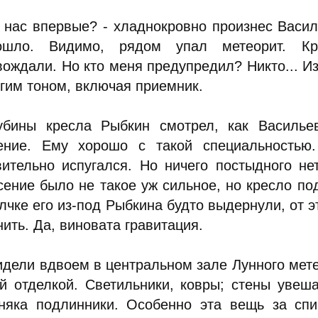
у нас впервые? - хладнокровно произнес Василь
ошло. Видимо, рядом упал метеорит. Кр
вождали. Но кто меня предупредил? Никто... Из
угим тоном, включая приемник.
убины кресла Рыбкин смотрел, как Васильев
ение. Ему хорошо с такой специальностью. 
вительно испугался. Но ничего постыдного не
сение было не такое уж сильное, но кресло под
лчке его из-под Рыбкина будто выдернули, от э
ить. Да, виновата гравитация.
идели вдвоем в центральном зале Лунного мет
ой отделкой. Светильники, ковры; стены увеш
няка подлинники. Особенно эта вещь за спи