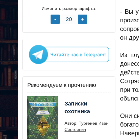
Изменить размер шрифта:
- Вы 
произ
сопро
он др
Из гл
донес
дейст
Сотря
Рекомендуем к прочтению
при то
объясн
Записки
охотника
Они с
Автор:
Тургенев Иван
богат
Сергеевич
Навер