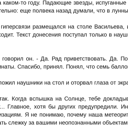
а каком-то году. Падающие звезды, испуганные 
ельно: еще полвека назад думали, что в лунных
 гиперсвязи размещался на столе Васильева, 
ходит. Текст донесения поступал только в науш
- говорил он. - Да. Рад приветствовать. Да. П
наты. Спасибо, принял. Понял, что семь баллов
ожил наушники на стол и оторвал глаза от экр
 так. Когда вспышка на Солнце, тебе доклады
у... Главное, хотя бы других предупредили. 
изациям. Я не понимаю, почему наша метеорит
ать слежку за вашими неопознанными объектам