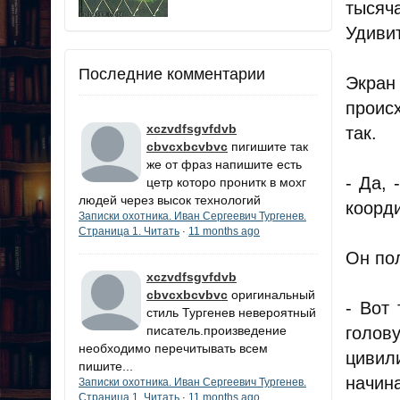
тысяч
Удивит
Последние комментарии
Экран
проис
xczvdfsgvfdvb
так.
cbvcxbcvbvc
пигишите так
же от фраз напишите есть
- Да, 
цетр которо пронитк в мохг
людей через высок технологий
коорди
Записки охотника. Иван Сергеевич Тургенев.
Страница 1. Читать
11 months ago
·
Он пол
xczvdfsgvfdvb
cbvcxbcvbvc
оригинальный
- Вот
стиль Тургенев невероятный
голов
писатель.произведение
необходимо перечитывать всем
цивил
пишите...
начин
Записки охотника. Иван Сергеевич Тургенев.
Страница 1. Читать
11 months ago
·