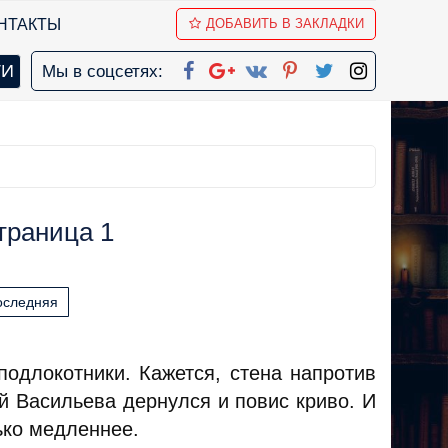
НТАКТЫ
ДОБАВИТЬ В ЗАКЛАДКИ
Мы в соцсетях:
траница 1
оследняя
подлокотники. Кажется, стена напротив
й Васильева дернулся и повис криво. И
ько медленнее.