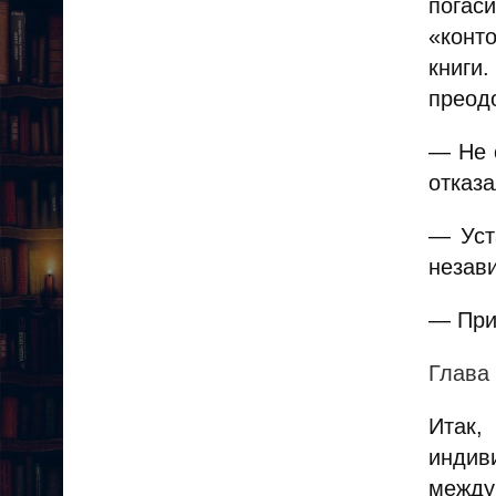
погас
«конт
книги
преод
— Не с
отказа
— Уст
незав
— При
Глава 
Итак
индив
междун