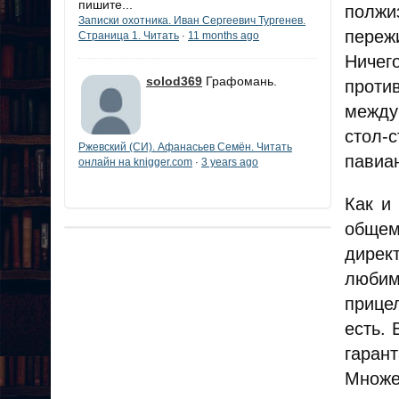
пишите...
полжи
Записки охотника. Иван Сергеевич Тургенев.
переж
Страница 1. Читать
11 months ago
·
Ничег
solod369
Графомань.
проти
между
стол-
Ржевский (СИ). Афанасьев Семён. Читать
павиа
онлайн на knigger.com
3 years ago
·
Как и
общем
дирек
любим
прице
есть. 
гарант
Множе