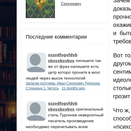
Зачем
Сергеевич
доказ
прочн
охажи
и быт
Последние комментарии
требов
Вот то
xczvdfsgvfdvb
cbvcxbcvbvc
пигишите так
друго
же от фраз напишите есть
сенти
цетр которо пронитк в мохг
людей через высок технологий
идеол
Записки охотника. Иван Сергеевич Тургенев.
столь
Страница 1. Читать
11 months ago
·
грозит
xczvdfsgvfdvb
cbvcxbcvbvc
оригинальный
Что ж,
стиль Тургенев невероятный
спосо
писатель.произведение
«псих
необходимо перечитывать всем