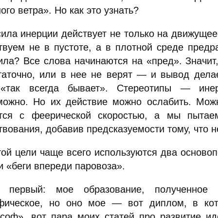
ого ветра». Но как это узнать?
сила инерции действует не только на движущее
твуем не в пустоте, а в плотной среде предр
ила? Все слова начинаются на «пред». Значит
таточно, или в нее не верят — и вывод делае
«так всегда бывает». Стереотипы — ине
можно. Но их действие можно ослабить. Можн
тся с феерической скоростью, а мы пытае
вования, добавив предсказуемости тому, что н
той цели чаще всего используются два основоп
и «беги впереди паровоза».
 первый: мое образование, полученное 
фическое, но оно мое — вот диплом, в ко
соф», вот пара моих статей про развитие иде