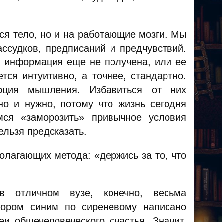
ся тело, но и на работающие мозги. Мы
ассудков, предписаний и предчувствий.
, информация еще не получена, или ее
тся интуитивно, а точнее, стандартно.
рция мышления. Избавиться от них
о и нужно, потому что жизнь сегодня
мся «заморозить» привычное условия
ельзя предсказать.
олагающих метода: «держись за то, что
в отличном вузе, конечно, весьма
тором синим по сиреневому написано
и общечеловеческого счастья. Значит,