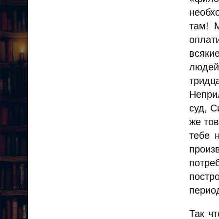
необх
там! 
оплати
всяки
людей
тридц
Неприл
суд, 
же тов
тебе 
произ
потреб
постр
период
Так ч