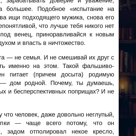
 зарабатывать доверие и уважение,
на большее. Подобное «испытание на
ова ищи подходящего мужика, снова его
понятливой, что лучше тебя никого нет
 под венец, приноравливайся к новым
духом и впасть в ничтожество.
та — не семья. И не смешивай их друг с
ать именно на этом. Такой фальшиво-
ен питает (причем досыта) родимую
 — дом родной. Почему, ты думаешь,
ных и бесперспективных поприщах? И не
у что человек, даже довольно неглупый,
упки — чаще всего потому, что он
е, задом отполировал некое кресло,