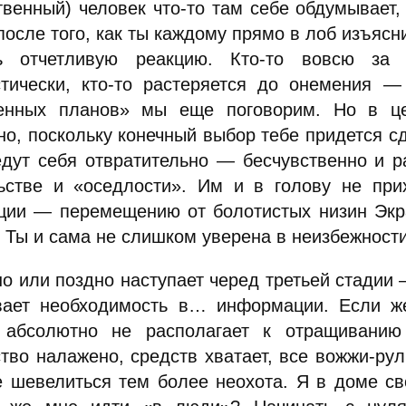
твенный) человек что-то там себе обдумывает,
после того, как ты каждому прямо в лоб изъяс
ь отчетливую реакцию. Кто-то вовсю за т
стически, кто-то растеряется до онемения —
енных планов» мы еще поговорим. Но в це
о, поскольку конечный выбор тебе придется сд
едут себя отвратительно — бесчувственно и 
ьстве и «оседлости». Им и в голову не прих
ции — перемещению от болотистых низин Экр
 Ты и сама не слишком уверена в неизбежности
но или поздно наступает черед третьей стадии
вает необходимость в… информации. Если же
 абсолютно не располагает к отращиван
тво налажено, средств хватает, все вожжи-рул
е шевелиться тем более неохота. Я в доме св