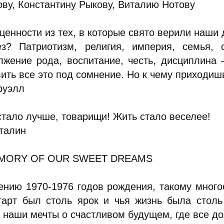
ову, Константину Рыкову, Виталию Нотову
 ценности из тех, в которые свято верили наши
ез? Патриотизм, религия, империя, семья, 
лжение рода, воспитание, честь, дисциплина
вить все это под сомнение. Но к чему приходиш
руэлл
стало лучше, товарищи! Жить стало веселее!
Сталин
EMORY OF OUR SWEET DREAMS
ению 1970-1976 годов рождения, такому мног
тарт был столь ярок и чья жизнь была столь
 наши мечты о счастливом будущем, где все до