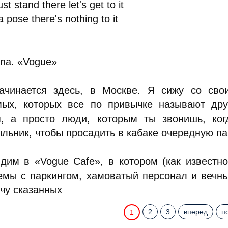
ust stand there let's get to it
a pose there's nothing to it
na. «Vogue»
ачинается здесь, в Москве. Я сижу со св
мых, которых все по привычке называют друз
я, а просто люди, которым ты звонишь, ког
льник, чтобы просадить в кабаке очередную па
дим в «Vogue Cafe», в котором (как известно
емы с паркингом, хамоватый персонал и вечны
чу сказанных
2
3
вперед
п
1