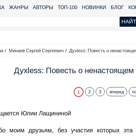
КА
ЖАНРЫ
АВТОРЫ
ТОП-100
НОВИНКИ
БЛОГ
КО
ая
/
Минаев Сергей Сергеевич
/
Духless: Повесть о ненастоящ
Духless: Повесть о ненастоящем 
2
3
вперед
п
1
щается Юлии Лащининой
бо моим друзьям, без участия которых эта