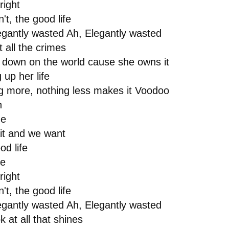
right
n't, the good life
egantly wasted Ah, Elegantly wasted
 all the crimes
 down on the world cause she owns it
 up her life
g more, nothing less makes it Voodoo
n
de
t and we want
od life
re
right
n't, the good life
egantly wasted Ah, Elegantly wasted
 at all that shines