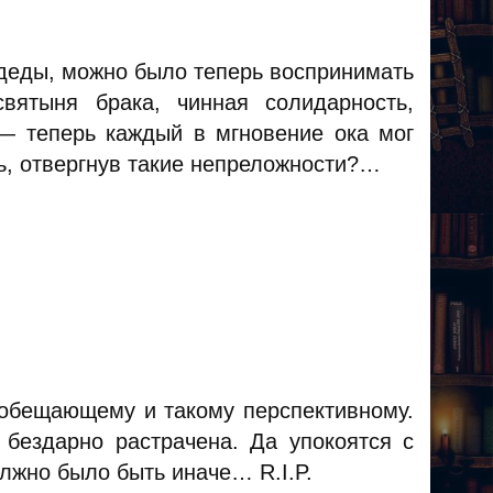
 деды, можно было теперь воспринимать
святыня брака, чинная солидарность,
 — теперь каждый в мгновение ока мог
ь, отвергнув такие непреложности?…
ообещающему и такому перспективному.
 бездарно растрачена. Да упокоятся с
лжно было быть иначе… R.I.P.