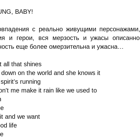
NG, BABY!
овпадения с реально живущими персонажами,
ия и герои, вся мерзость и ужасы описанн
ность еще более омерзительна и ужасна…
 all that shines
 down on the world and she knows it
 spirit's running
n't me make it rain like we used to
n
de
t and we want
od life
re