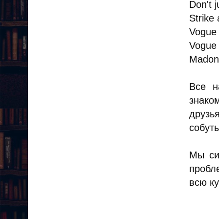
Don't j
Strike 
Vogue
Vogue
Madon
Все н
знако
друзь
собуты
Мы си
пробл
всю ку