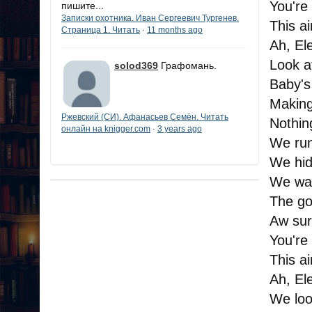
You're 
пишите...
Записки охотника. Иван Сергеевич Тургенев.
This ai
Страница 1. Читать
11 months ago
·
Ah, El
Look at
solod369
Графомань.
Baby's
Making
Ржевский (СИ). Афанасьев Семён. Читать
Nothin
онлайн на knigger.com
3 years ago
·
We ru
We hi
We wai
The go
Aw su
You're 
This ai
Ah, El
We look