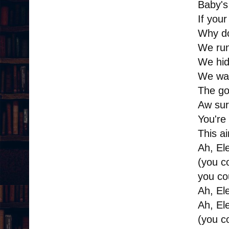
Baby's
If your 
Why do
We ru
We hi
We wa
The go
Aw su
You're 
This ai
Ah, El
(you co
you cou
Ah, El
Ah, El
(you co