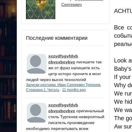
Сергеевич
ACHTU
Все с
событ
Последние комментарии
реаль
xczvdfsgvfdvb
Look at
cbvcxbcvbvc
пигишите так
Baby's
же от фраз напишите есть
цетр которо пронитк в мохг
If your
людей через высок технологий
Why do
Записки охотника. Иван Сергеевич Тургенев.
Страница 1. Читать
11 months ago
·
We ru
We hi
xczvdfsgvfdvb
We wai
cbvcxbcvbvc
оригинальный
стиль Тургенев невероятный
The go
писатель.произведение
Aw su
необходимо перечитывать всем