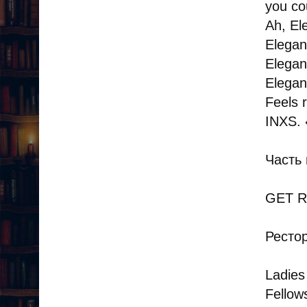
you cou
Ah, Ele
Elegan
Elegan
Elegan
Feels r
INXS. 
Часть
GET R
Ресто
Ladies 
Fellow