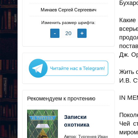
Бухар
Минаев Сергей Сергеевич
Какие
Изменить размер шрифта:
всерь
продо
поста
Дж. О
Жить 
И.В. 
IN M
Рекомендуем к прочтению
Покол
Записки
Чей с
охотника
миром
Автор:
Тургенев Иван