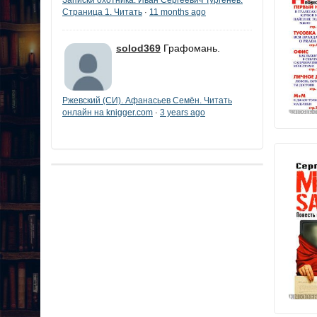
Страница 1. Читать
11 months ago
·
solod369
Графомань.
Ржевский (СИ). Афанасьев Семён. Читать
онлайн на knigger.com
3 years ago
·