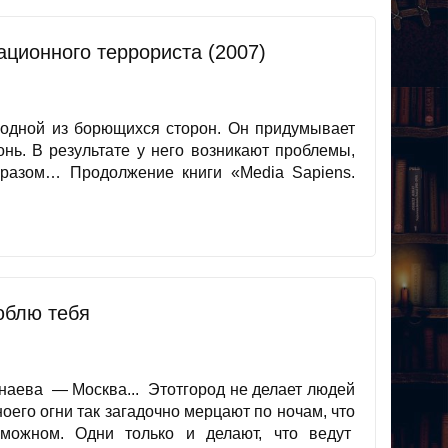
ационного террориста (2007)
а одной из борющихся сторон. Он придумывает
онь. В результате у него возникают проблемы,
разом… Продолжение книги «Media Sapiens.
юблю тебя
ева — Москва... Этотгород не делает людей
ноего огни так загадочно мерцают по ночам, что
зможном. Одни только и делают, что ведут