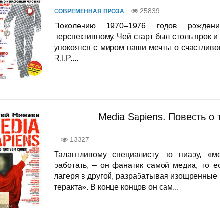
25839
СОВРЕМЕННАЯ ПРОЗА
Поколению 1970–1976 годов рожден
перспективному. Чей старт был столь ярок и
упокоятся с миром наши мечты о счастлив
R.I.P....
Media Sapiens. Повесть о 
13327
Талантливому специалисту по пиару, «м
работать, – он фанатик самой медиа, то 
лагеря в другой, разрабатывая изощренные
теракта». В конце концов он сам...