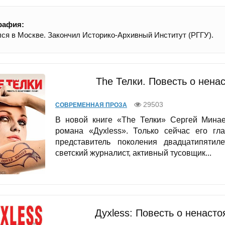
рафия:
ся в Москве. Закончил Историко-Архивный Институт (РГГУ).
The Телки. Повесть о нена
29503
СОВРЕМЕННАЯ ПРОЗА
В новой книге «Тhе Телки» Сергей Минае
романа «Духless». Только сейчас его гл
представитель поколения двадцатипятил
светский журналист, активный тусовщик...
Духless: Повесть о ненаст