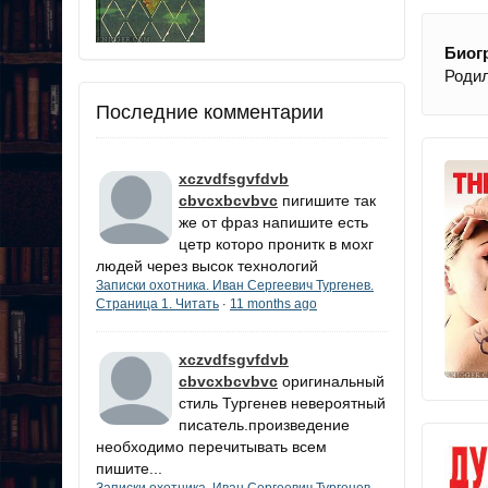
Биог
Родил
Последние комментарии
xczvdfsgvfdvb
cbvcxbcvbvc
пигишите так
же от фраз напишите есть
цетр которо пронитк в мохг
людей через высок технологий
Записки охотника. Иван Сергеевич Тургенев.
Страница 1. Читать
11 months ago
·
xczvdfsgvfdvb
cbvcxbcvbvc
оригинальный
стиль Тургенев невероятный
писатель.произведение
необходимо перечитывать всем
пишите...
Записки охотника. Иван Сергеевич Тургенев.