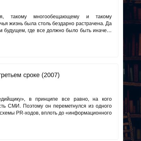
ия, такому многообещающему и такому
 чья жизнь была столь бездарно растрачена. Да
ом будущем, где все должно было быть иначе…
третьем сроке (2007)
едийщику», в принципе все равно, на кого
есть СМИ. Поэтому он переметнулся из одного
 схемы PR-ходов, вплоть до «информационного