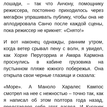
лошади, – так что Анчону, помощнику
режиссера, постоянно приходилось через
мегафон упрашивать публику, чтобы она не
аплодировала Санчо после каждой сцены,
пока режиссер не крикнет: «Снято!»
И вот наконец однажды, ранним утром,
когда ветер срывал пену с волн, я увидел,
как Хорхе Перугорриа и Амара Кармона
проснулись в кабине грузовика на
пустынном пляже южного побережья. Она
открыла свои черные глазищи и сказала:
«Море». А Маноло Харалес Кампос
смотрел на нее с нежностью – точно так, как
я написал об этом полтора года назад,
представляя себе этот взгляд. И Кусочек