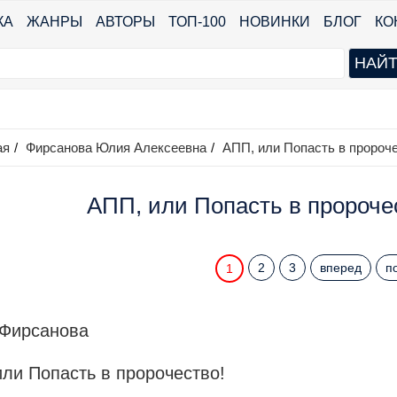
КА
ЖАНРЫ
АВТОРЫ
ТОП-100
НОВИНКИ
БЛОГ
КО
ая
/
Фирсанова Юлия Алексеевна
/
АПП, или Попасть в пророче
АПП, или Попасть в пророчес
2
3
вперед
п
1
Фирсанова
ли Попасть в пророчество!