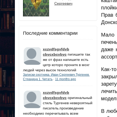
кашта
Сергеевич
плойк
Прав 
Донско
Последние комментарии
Мало 
печен
даже 
xczvdfsgvfdvb
cbvcxbcvbvc
пигишите так
ассор
же от фраз напишите есть
цетр которо пронитк в мохг
Как-то
людей через высок технологий
Записки охотника. Иван Сергеевич Тургенев.
закры
Страница 1. Читать
11 months ago
·
зарет
лечит
xczvdfsgvfdvb
cbvcxbcvbvc
оригинальный
модель
стиль Тургенев невероятный
писатель.произведение
В люб
необходимо перечитывать всем