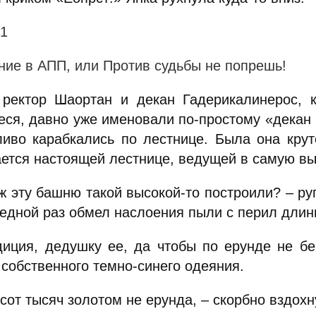
 1
ние в АПП, или Против судьбы не попрешь!
 ректор Шаортан и декан Гадерикалинерос, к
еся, давно уже именовали по-простому «декан 
ливо карабкались по лестнице. Была она крут
ается настоящей лестнице, ведущей в самую 
 ж эту башню такой высокой-то построили? – ру
редной раз обмел наслоения пыли с перил дли
диция, дедушку ее, да чтобы по ерунде не бе
 собственного темно-синего одеяния.
сот тысяч золотом не ерунда, – скорбно вздохн