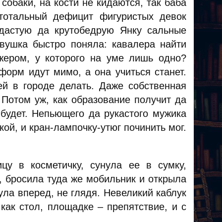
обаки, на кости не кидаются, так баба
 тотальный дефицит фигуристых девок
рудастую да крутобедрую Янку сальные
вушка быстро поняла: кавалера найти
жером, у которого на уме лишь одно?
форм идут мимо, а она учиться станет.
 ей в городе делать. Даже собственная
 Потом уж, как образование получит да
будет. Непьющего да рукастого мужика
кой, и кран-лампочку-утюг починить мог.
у в косметичку, сунула ее в сумку,
, бросила туда же мобильник и открыла
ла вперед, не глядя. Невеликий каблук
 как стол, площадке – препятствие, и с