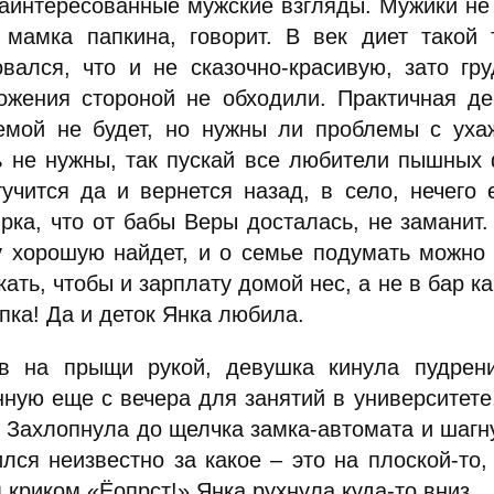
заинтересованные мужские взгляды. Мужики не с
 мамка папкина, говорит. В век диет такой
овался, что и не сказочно-красивую, зато г
ожения стороной не обходили. Практичная де
емой не будет, но нужны ли проблемы с уха
ь не нужны, так пускай все любители пышных 
тучится да и вернется назад, в село, нечего
ирка, что от бабы Веры досталась, не заманит.
у хорошую найдет, и о семье подумать можно 
ать, чтобы и зарплату домой нес, а не в бар ка
пка! Да и деток Янка любила.
в на прыщи рукой, девушка кинула пудрениц
нную еще с вечера для занятий в университете
. Захлопнула до щелчка замка-автомата и шагну
лся неизвестно за какое – это на плоской-то,
 криком «Ёопрст!» Янка рухнула куда-то вниз.