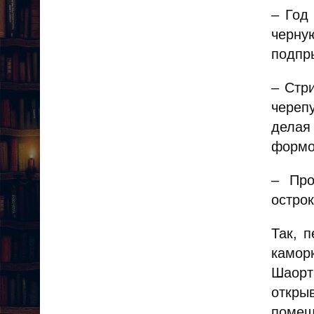
– Год
черну
подпры
– Стр
череп
делая
формо
– Про
остро
Так, 
камор
Шаорт
откры
помещ