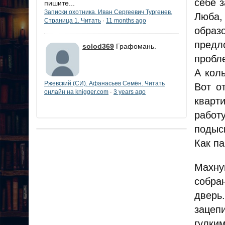
себе 
пишите...
Записки охотника. Иван Сергеевич Тургенев.
Люба,
Страница 1. Читать
11 months ago
·
образ
предл
solod369
Графомань.
пробл
А кол
Ржевский (СИ). Афанасьев Семён. Читать
Вот о
онлайн на knigger.com
3 years ago
·
кварт
работ
подыск
Как па
Махну
собра
дверь
зацепи
гулким