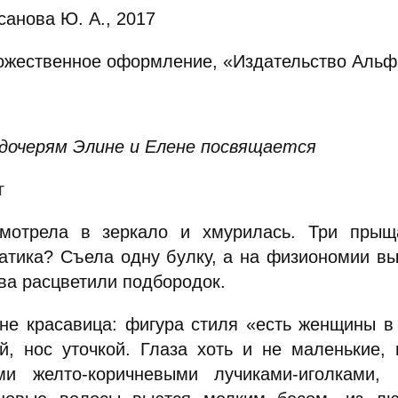
санова Ю. А., 2017
ожественное оформление, «Издательство Альфа
дочерям Элине и Елене посвящается
г
мотрела в зеркало и хмурилась. Три прыщ
атика? Съела одну булку, а на физиономии в
ва расцветили подбородок.
 не красавица: фигура стиля «есть женщины в 
й, нос уточкой. Глаза хоть и не маленькие,
ми желто-коричневыми лучиками-иголками,