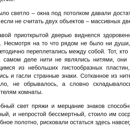
ыло светло – окна под потолком давали доста
 если не считать двух объектов – массивных д
авой приоткрытой дверью виднелся здоровен
к. Несмотря на то что рядом не было ни души
етодично переплетались между собой. Тот, кто
а самом деле нити не являлись нитями, они 
щимся из небольших листообразных пластин,
ись и гасли странные знаки. Сотканное из нит
ало, не обрывалось, а словно складывалос
ителям комнаты.
бный свет пряжи и мерцание знаков способн
ный, и непростой бессмертный, стоило им соср
ное полотно, рисковали остаться здесь навсег