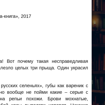
-книга», 2017
а! Вот почему такая несправедливая
ылезло целых три прыща. Один украсил
русских селеньях», губы как вареник с
 но вообще не пойми какие – серые с
 на репьи похожи. Брови мохнатые,