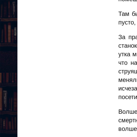
Там б
пусто,
За пр
стано
утка м
что н
струя
менял
исчез
посет
Волше
смерт
волшеб