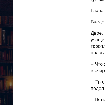
Глава
Введе
Двое,
учащи
тороп
полаг
– Что
в оче
– Тра
подол
– Пять