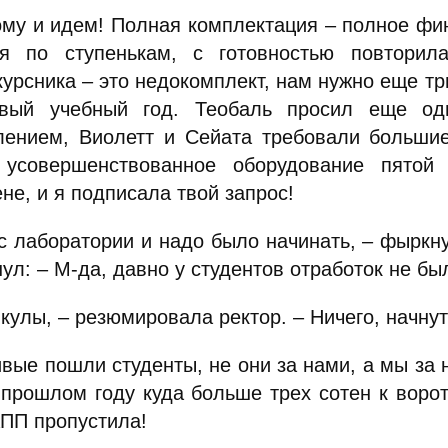
ому и идем! Полная комплектация – полное фин
ая по ступенькам, с готовностью повторил
урсника – это недокомплект, нам нужно еще три
вый учебный год. Теобаль просил еще од
лением, Виолетт и Сейата требовали большие
усовершенствованное оборудование пятой 
не, и я подписала твой запрос!
 с лаборатории и надо было начинать, – фыркну
ул: – М-да, давно у студентов отработок не бы
кулы, – резюмировала ректор. – Ничего, начнут
вые пошли студенты, не они за нами, а мы за 
 прошлом году куда больше трех сотен к воро
АПП пропустила!