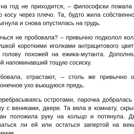
 на год не приходится, – философски пожала
ю косу через плечо. Та, будто жила собствен
гнула и снова опустилась на грудь.
ичься не пробовала? – привычно подколол кол
ушкой короткими иголками антрацитового цве
 голову похожей на ежика-мутанта. Дополня
й напоминавший тощую сосиску.
бовала, отрастают, – столь же привычно 
конечное ухо вьющуюся прядь.
перебрасываясь остротами, парочка добралась
ку с вениками, двери. Та вела в комнату, ск
ан положила руку на кольцо и потянула. Дв
ваться ли ей или остаться запертой на век
ение.