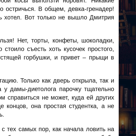
бой косы выползти норовят. Никакие
о остричься. В общем, девка-гренадер!
ь хотел. Вот только не вышло Дмитрия
ьзя! Нет, торты, конфеты, шоколадки,
 стоило съесть хоть кусочек простого,
устящей горбушки, и привет – прыщи в
тацию. Только как дверь открыла, так и
а у дамы-диетолога парочку тщательно
м справиться не может, куда ей других
 концов, она простая студентка, а не
ь.
с тех самых пор, как начала ловить на