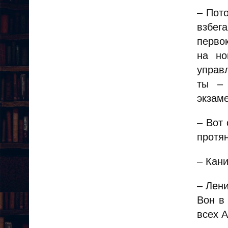
– Пот
взбег
первок
на но
управ
ты – 
экзаме
– Вот
протян
– Кани
– Лени
Вон в
всех 