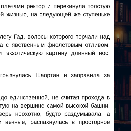
 плечами ректор и перекинула толстую
ной жизнью, на следующей же ступеньке
легу Гад, волосы которого торчали над
та с явственным фиолетовым отливом,
л экзотическую картину длинный нос,
огрызнулась Шаортан и заправила за
 до единственной, не считая прохода в
рытую на вершине самой высокой башни.
ерь неохотно, будто раздумывала, а
и вечные, распахнулась в просторное