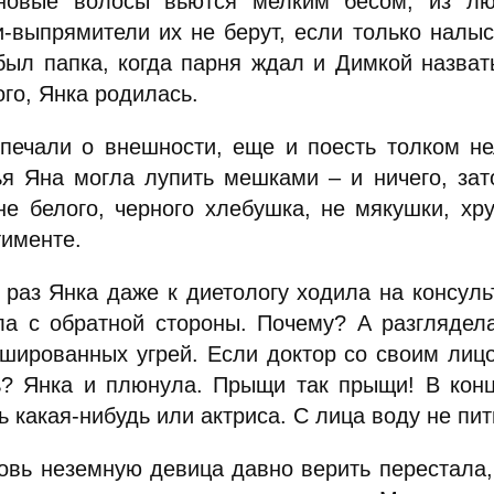
новые волосы вьются мелким бесом, из лю
и-выпрямители их не берут, если только налыс
был папка, когда парня ждал и Димкой назват
го, Янка родилась.
печали о внешности, еще и поесть толком нел
ья Яна могла лупить мешками – и ничего, зато
не белого, черного хлебушка, не мякушки, хр
тименте.
 раз Янка даже к диетологу ходила на консуль
ла с обратной стороны. Почему? А разглядел
ушированных угрей. Если доктор со своим лицо
ь? Янка и плюнула. Прыщи так прыщи! В конце
 какая-нибудь или актриса. С лица воду не пит
овь неземную девица давно верить перестала, 