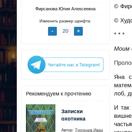
© Фир
Фирсанова Юлия Алексеевна
© Худ
Изменить размер шрифта:
* * *
Моим 
Проло
Яна с
матем
лоб, д
Рекомендуем к прочтению
И так
Записки
вишне
охотника
часты
Автор:
Тургенев Иван