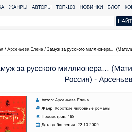
КА
ЖАНРЫ
АВТОРЫ
ТОП-100
НОВИНКИ
БЛОГ
КО
ая
/
Арсеньева Елена
/
Замуж за русского миллионера… (Матиль
муж за русского миллионера… (Мат
Россия) - Арсенье
Автор:
Арсеньева Елена
Жанр:
Короткие любовные романы
Просмотров:
469
Дата добавления:
22.10.2009