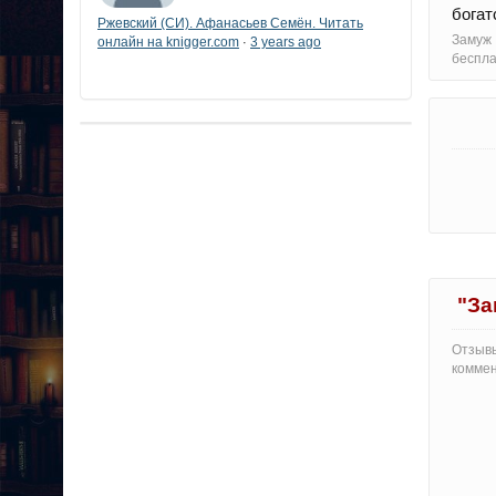
богат
Ржевский (СИ). Афанасьев Семён. Читать
Замуж 
онлайн на knigger.com
3 years ago
·
беспла
"За
Отзывы
коммен