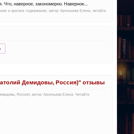
. Что, наверное, закономерно. Наверное...
ние и краткое содержание, автор Арсеньева Елена, читайте
ю
натолий Демидовы, Россия)" отзывы
мидовы, Россия), автор: Арсеньева Елена. Читайте