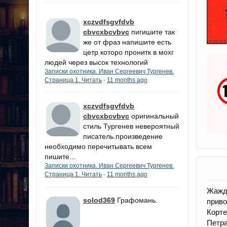
xczvdfsgvfdvb
cbvcxbcvbvc
пигишите так
же от фраз напишите есть
цетр которо пронитк в мохг
людей через высок технологий
Записки охотника. Иван Сергеевич Тургенев.
Страница 1. Читать
11 months ago
·
xczvdfsgvfdvb
cbvcxbcvbvc
оригинальный
стиль Тургенев невероятный
писатель.произведение
необходимо перечитывать всем
пишите...
Записки охотника. Иван Сергеевич Тургенев.
Страница 1. Читать
11 months ago
·
Жажда
solod369
Графомань.
приво
Корт
Петр