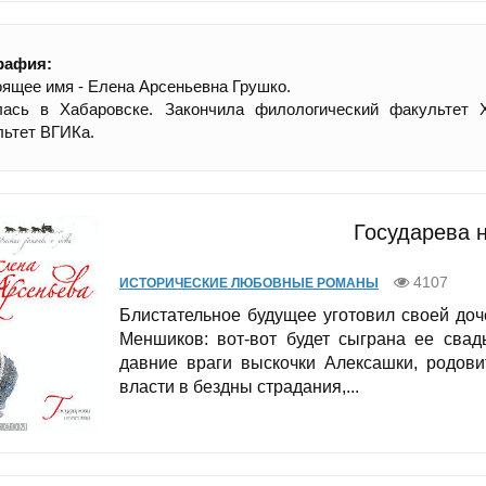
рафия:
ящее имя - Елена Арсеньевна Грушко.
лась в Хабаровске. Закончила филологический факультет Х
ьтет ВГИКа.
Государева 
4107
ИСТОРИЧЕСКИЕ ЛЮБОВНЫЕ РОМАНЫ
Блистательное будущее уготовил своей до
Меншиков: вот-вот будет сыграна ее свад
давние враги выскочки Алексашки, родови
власти в бездны страдания,...