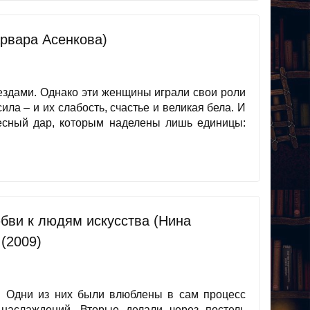
рвара Асенкова)
ездами. Однако эти женщины играли свои роли
сила – и их слабость, счастье и великая бела. И
есный дар, которым наделены лишь единицы:
юбви к людям искусства (Нина
 (2009)
 Одни из них были влюблены в сам процесс
наслаждений. Вторые делали через постель