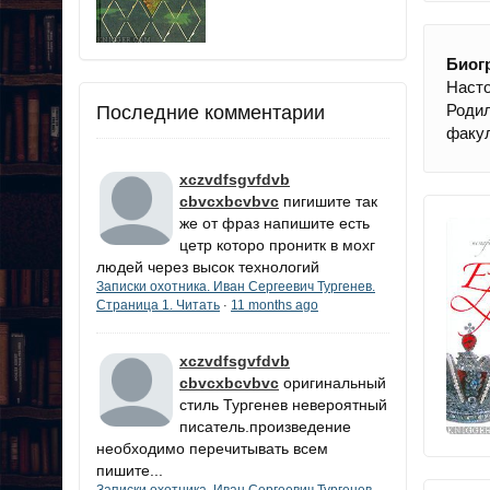
Биог
Насто
Роди
Последние комментарии
факул
xczvdfsgvfdvb
cbvcxbcvbvc
пигишите так
же от фраз напишите есть
цетр которо пронитк в мохг
людей через высок технологий
Записки охотника. Иван Сергеевич Тургенев.
Страница 1. Читать
11 months ago
·
xczvdfsgvfdvb
cbvcxbcvbvc
оригинальный
стиль Тургенев невероятный
писатель.произведение
необходимо перечитывать всем
пишите...
Записки охотника. Иван Сергеевич Тургенев.