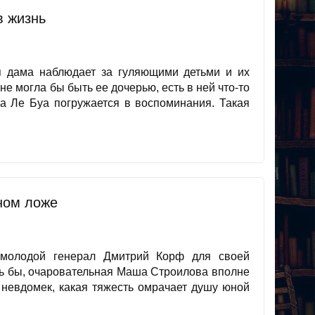
в жизнь
я дама наблюдает за гуляющими детьми и их
е могла бы быть ее дочерью, есть в ней что-то
а Ле Буа погружается в воспоминания. Такая
ном ложе
 молодой генерал Дмитрий Корф для своей
сь бы, очаровательная Маша Строилова вполне
 невдомек, какая тяжесть омрачает душу юной