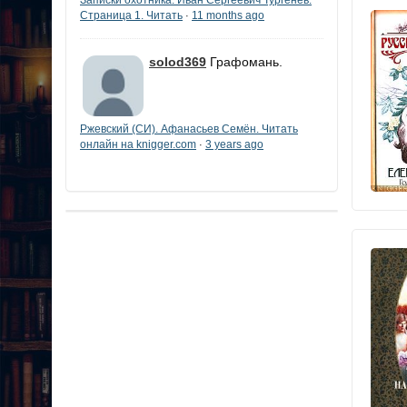
Страница 1. Читать
11 months ago
·
solod369
Графомань.
Ржевский (СИ). Афанасьев Семён. Читать
онлайн на knigger.com
3 years ago
·