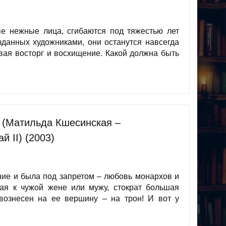
е нежные лица, сгибаются под тяжестью лет
озданных художниками, они останутся навсегда
ая восторг и восхищение. Какой должна быть
. (Матильда Кшесинская –
й II) (2003)
ние и была под запретом – любовь монархов и
ая к чужой жене или мужу, стократ большая
 вознесен на ее вершину – на трон! И вот у