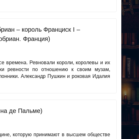
риан – король Франциск I –
обриан. Франция)
 все времена. Ревновали короли, королевы и их
ки ревности по отношению к своим музам,
клонники. Александр Пушкин и роковая Идалия
на де Пальме)
щине, которую принимают в высшем обществе