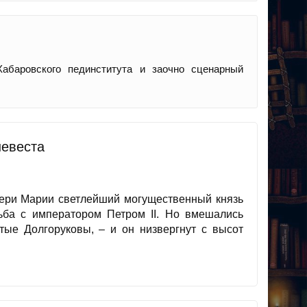
абаровского пединститута и заочно сценарный
невеста
чери Марии светлейший могущественный князь
ьба с императором Петром II. Но вмешались
тые Долгоруковы, – и он низвергнут с высот