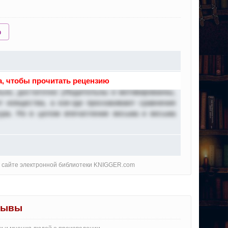
ю
, чтобы прочитать рецензию
сюжет без очевидных нестыковок и беспомощных
ьно, достаточно убедительны и мотивированны,
т изящества, а кое-где проскакивают сравнения
тура. Но в целом впечатление весьма и весьма
на сайте электронной библиотеки KNIGGER.com
зывы