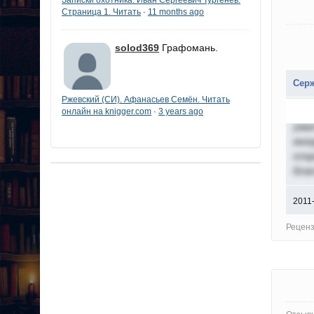
Страница 1. Читать
11 months ago
·
solod369
Графомань.
Серж
Ржевский (СИ). Афанасьев Семён. Читать
"кр
онлайн на knigger.com
3 years ago
·
ума
ино
отк
бла
2011
Реценз