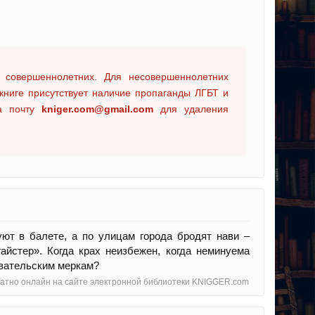
 совершеннолетних. Для несовершеннолетних
книге присутствует наличие пропаганды ЛГБТ и
на почту
kniger.com@gmail.com
для удаления
ют в балете, а по улицам города бродят нави –
йстер». Когда крах неизбежен, когда неминуема
ывательским меркам?
платно онлайн на сайте электронной библиотеки KNIGGER.com