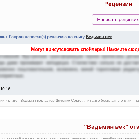
Рецензии
Написать рецензи
ант Лавров написал(а) рецензию на книгу
Ведьмин век
Могут присутсвовать спойлеры! Нажмите сюда
епко но пошловато"
- Довольно крепкий роман. Продуманный 
лчиваний. Врутренние трансформации героев прописаны детал
гда даже пронимают неподецки. Стилистике сильно не достае
ровенно пошловатенькие, возможно, виной торопливая редак
гоприятные.
-10-16
ии к книге - Ведьмин век, автор Дяченко Сергей, читайте бесплатно онлайн 
"Ведьмин век" от