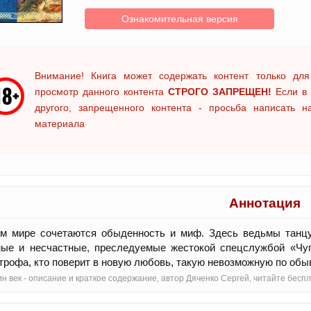
Ознакомительная версия
Внимание! Книга может содержать контент только для
просмотр данного контента
СТРОГО ЗАПРЕЩЕН!
Если в 
другого, запрещенного контента - просьба написать 
материала
Аннотация
ом мире сочетаются обыденность и миф. Здесь ведьмы танцу
ые и несчастные, преследуемые жестокой спецслужбой «Чуга
трофа, кто поверит в новую любовь, такую невозможную по об
н век - oписание и краткое содержание, автор Дяченко Сергей, читайте бес