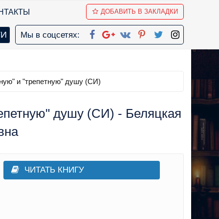
НТАКТЫ
ДОБАВИТЬ В ЗАКЛАДКИ
Мы в соцсетях:
ную" и "трепетную" душу (СИ)
епетную" душу (СИ) - Беляцкая
вна
ЧИТАТЬ КНИГУ