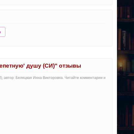
ю
репетную' душу (СИ)" отзывы
И), автор: Беляцкая Инна Викторовна. Читайте комментарии и