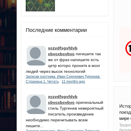
Последние комментарии
xczvdfsgvfdvb
cbvcxbcvbvc
пигишите так
же от фраз напишите есть
цетр которо пронитк в мохг
людей через высок технологий
Записки охотника. Иван Сергеевич Тургенев.
Страница 1. Читать
11 months ago
·
xczvdfsgvfdvb
cbvcxbcvbvc
оригинальный
Истор
стиль Тургенев невероятный
поезд
писатель.произведение
мире 
необходимо перечитывать всем
Трудно
пишите...
беспла
Записки охотника. Иван Сергеевич Тургенев.