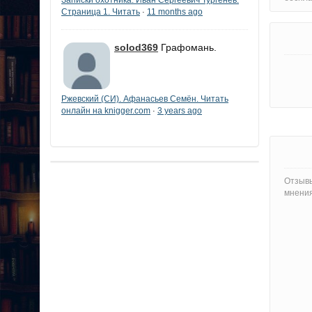
Страница 1. Читать
11 months ago
·
solod369
Графомань.
Ржевский (СИ). Афанасьев Семён. Читать
онлайн на knigger.com
3 years ago
·
Отзывы
мнения